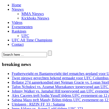
Home
Nieuws
MMA Nieuws
Kickboks Nieuws
Videos
Evenementen
Rankings
UFC
UFC All Time Champions
Contact
breaking news
Featherweight en Bantamweight titel rematches gepland voor 
Twee nieuwe gevechten bekend gemaakt voor UFC Columbus
Bellator 274 aangekondigd met Neiman Gracie vs. Logan Storle
Tafon Nchukwi vs. Azamat Murzakanov toegevoegd aan UFC e
Johnny Walker vs. Jamahal Hill toegevoegd aan UFC evenement
Alex Caceres treft Sodiq Yusuff tijdens UFC evenement op 12 
Sabina Mazo treft Mandy Böhm tijdens UFC evenement op 12 
Uitslagen : RIZIN FF 33 : Saitama
Irene Aldana vs. Aspen Ladd tijdens UFC 273