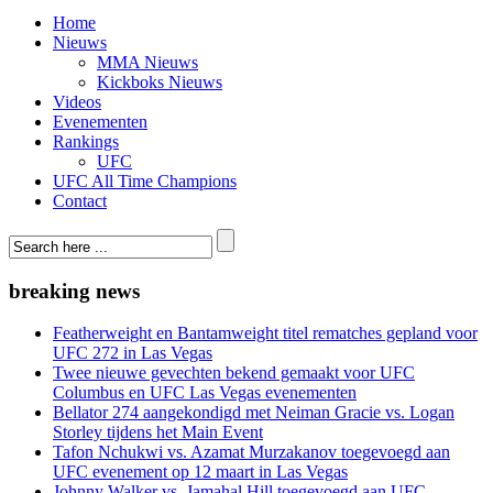
Home
Nieuws
MMA Nieuws
Kickboks Nieuws
Videos
Evenementen
Rankings
UFC
UFC All Time Champions
Contact
breaking news
Featherweight en Bantamweight titel rematches gepland voor
UFC 272 in Las Vegas
Twee nieuwe gevechten bekend gemaakt voor UFC
Columbus en UFC Las Vegas evenementen
Bellator 274 aangekondigd met Neiman Gracie vs. Logan
Storley tijdens het Main Event
Tafon Nchukwi vs. Azamat Murzakanov toegevoegd aan
UFC evenement op 12 maart in Las Vegas
Johnny Walker vs. Jamahal Hill toegevoegd aan UFC