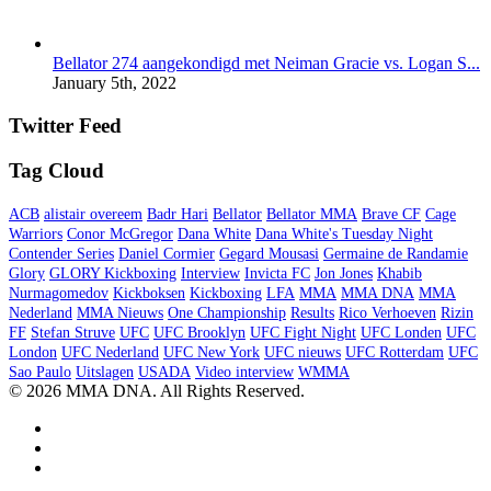
Bellator 274 aangekondigd met Neiman Gracie vs. Logan S...
January 5th, 2022
Twitter Feed
Tag Cloud
ACB
alistair overeem
Badr Hari
Bellator
Bellator MMA
Brave CF
Cage
Warriors
Conor McGregor
Dana White
Dana White's Tuesday Night
Contender Series
Daniel Cormier
Gegard Mousasi
Germaine de Randamie
Glory
GLORY Kickboxing
Interview
Invicta FC
Jon Jones
Khabib
Nurmagomedov
Kickboksen
Kickboxing
LFA
MMA
MMA DNA
MMA
Nederland
MMA Nieuws
One Championship
Results
Rico Verhoeven
Rizin
FF
Stefan Struve
UFC
UFC Brooklyn
UFC Fight Night
UFC Londen
UFC
London
UFC Nederland
UFC New York
UFC nieuws
UFC Rotterdam
UFC
Sao Paulo
Uitslagen
USADA
Video interview
WMMA
© 2026 MMA DNA. All Rights Reserved.