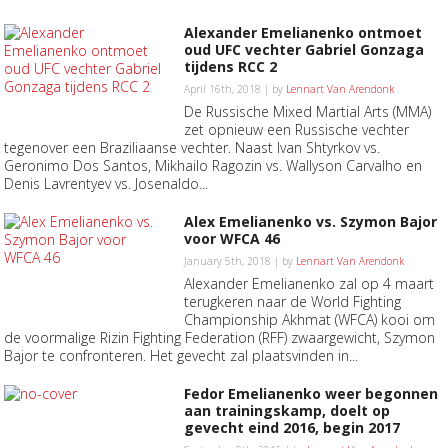
Alexander Emelianenko ontmoet
oud UFC vechter Gabriel Gonzaga
tijdens RCC 2
April 16th, 2018 | by
Lennart Van Arendonk
De Russische Mixed Martial Arts (MMA)
zet opnieuw een Russische vechter
tegenover een Braziliaanse vechter. Naast Ivan Shtyrkov vs.
Geronimo Dos Santos, Mikhailo Ragozin vs. Wallyson Carvalho en
Denis Lavrentyev vs. Josenaldo...
Alex Emelianenko vs. Szymon Bajor
voor WFCA 46
January 5th, 2018 | by
Lennart Van Arendonk
Alexander Emelianenko zal op 4 maart
terugkeren naar de World Fighting
Championship Akhmat (WFCA) kooi om
de voormalige Rizin Fighting Federation (RFF) zwaargewicht, Szymon
Bajor te confronteren. Het gevecht zal plaatsvinden in...
Fedor Emelianenko weer begonnen
aan trainingskamp, doelt op
gevecht eind 2016, begin 2017