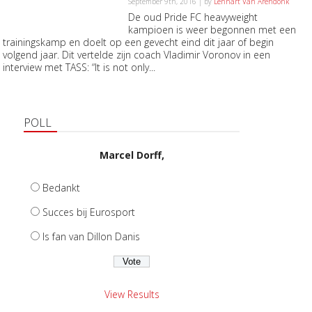
September 9th, 2016 | by
Lennart Van Arendonk
De oud Pride FC heavyweight
kampioen is weer begonnen met een
trainingskamp en doelt op een gevecht eind dit jaar of begin
volgend jaar. Dit vertelde zijn coach Vladimir Voronov in een
interview met TASS: “It is not only...
POLL
Marcel Dorff,
Bedankt
Succes bij Eurosport
Is fan van Dillon Danis
View Results