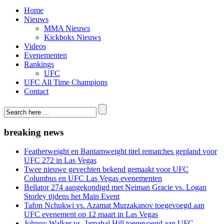
Home
Nieuws
MMA Nieuws
Kickboks Nieuws
Videos
Evenementen
Rankings
UFC
UFC All Time Champions
Contact
breaking news
Featherweight en Bantamweight titel rematches gepland voor
UFC 272 in Las Vegas
Twee nieuwe gevechten bekend gemaakt voor UFC
Columbus en UFC Las Vegas evenementen
Bellator 274 aangekondigd met Neiman Gracie vs. Logan
Storley tijdens het Main Event
Tafon Nchukwi vs. Azamat Murzakanov toegevoegd aan
UFC evenement op 12 maart in Las Vegas
Johnny Walker vs. Jamahal Hill toegevoegd aan UFC