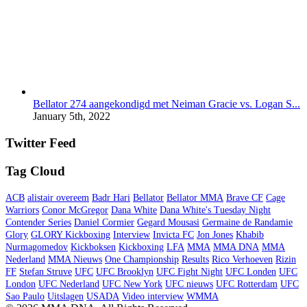
Bellator 274 aangekondigd met Neiman Gracie vs. Logan S...
January 5th, 2022
Twitter Feed
Tag Cloud
ACB
alistair overeem
Badr Hari
Bellator
Bellator MMA
Brave CF
Cage
Warriors
Conor McGregor
Dana White
Dana White's Tuesday Night
Contender Series
Daniel Cormier
Gegard Mousasi
Germaine de Randamie
Glory
GLORY Kickboxing
Interview
Invicta FC
Jon Jones
Khabib
Nurmagomedov
Kickboksen
Kickboxing
LFA
MMA
MMA DNA
MMA
Nederland
MMA Nieuws
One Championship
Results
Rico Verhoeven
Rizin
FF
Stefan Struve
UFC
UFC Brooklyn
UFC Fight Night
UFC Londen
UFC
London
UFC Nederland
UFC New York
UFC nieuws
UFC Rotterdam
UFC
Sao Paulo
Uitslagen
USADA
Video interview
WMMA