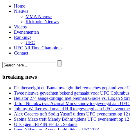
Home
Nieuws
MMA Nieuws
Kickboks Nieuws
Videos
Evenementen
Rankings
UFC
UFC All Time Champions
Contact
breaking news
Featherweight en Bantamweight titel rematches gepland voor 
Twee nieuwe gevechten bekend gemaakt voor UFC Columbus
Bellator 274 aangekondigd met Neiman Gracie vs. Logan Storle
Tafon Nchukwi vs. Azamat Murzakanov toegevoegd aan UFC e
Johnny Walker vs. Jamahal Hill toegevoegd aan UFC evenement
Alex Caceres treft Sodiq Yusuff tijdens UFC evenement op 12 
Sabina Mazo treft Mandy Böhm tijdens UFC evenement op 12 
Uitslagen : RIZIN FF 33 : Saitama
Irene Aldana vs. Aspen Ladd tijdens UFC 273