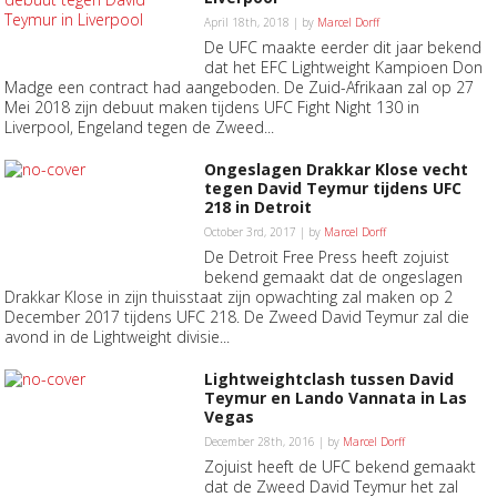
April 18th, 2018 | by
Marcel Dorff
De UFC maakte eerder dit jaar bekend
dat het EFC Lightweight Kampioen Don
Madge een contract had aangeboden. De Zuid-Afrikaan zal op 27
Mei 2018 zijn debuut maken tijdens UFC Fight Night 130 in
Liverpool, Engeland tegen de Zweed...
Ongeslagen Drakkar Klose vecht
tegen David Teymur tijdens UFC
218 in Detroit
October 3rd, 2017 | by
Marcel Dorff
De Detroit Free Press heeft zojuist
bekend gemaakt dat de ongeslagen
Drakkar Klose in zijn thuisstaat zijn opwachting zal maken op 2
December 2017 tijdens UFC 218. De Zweed David Teymur zal die
avond in de Lightweight divisie...
Lightweightclash tussen David
Teymur en Lando Vannata in Las
Vegas
December 28th, 2016 | by
Marcel Dorff
Zojuist heeft de UFC bekend gemaakt
dat de Zweed David Teymur het zal