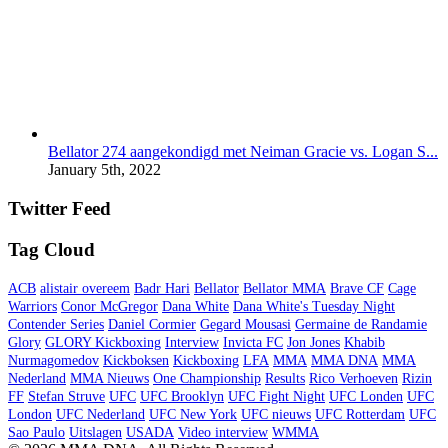
Bellator 274 aangekondigd met Neiman Gracie vs. Logan S...
January 5th, 2022
Twitter Feed
Tag Cloud
ACB
alistair overeem
Badr Hari
Bellator
Bellator MMA
Brave CF
Cage
Warriors
Conor McGregor
Dana White
Dana White's Tuesday Night
Contender Series
Daniel Cormier
Gegard Mousasi
Germaine de Randamie
Glory
GLORY Kickboxing
Interview
Invicta FC
Jon Jones
Khabib
Nurmagomedov
Kickboksen
Kickboxing
LFA
MMA
MMA DNA
MMA
Nederland
MMA Nieuws
One Championship
Results
Rico Verhoeven
Rizin
FF
Stefan Struve
UFC
UFC Brooklyn
UFC Fight Night
UFC Londen
UFC
London
UFC Nederland
UFC New York
UFC nieuws
UFC Rotterdam
UFC
Sao Paulo
Uitslagen
USADA
Video interview
WMMA