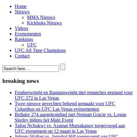
Home
Nieuws
MMA Nieuws
Kickboks Nieuws
Videos
Evenementen
Rankings
UFC
UFC All Time Champions
Contact
breaking news
Featherweight en Bantamweight titel rematches gepland voor
UFC 272 in Las Vegas
Twee nieuwe gevechten bekend gemaakt voor UFC
Columbus en UFC Las Vegas evenementen
Bellator 274 aangekondigd met Neiman Gracie vs. Logan
Storley tijdens het Main Event
Tafon Nchukwi vs. Azamat Murzakanov toegevoegd aan
UFC evenement op 12 maart in Las Vegas
Johnny Walker vs. Jamahal Hill toegevoegd aan UFC