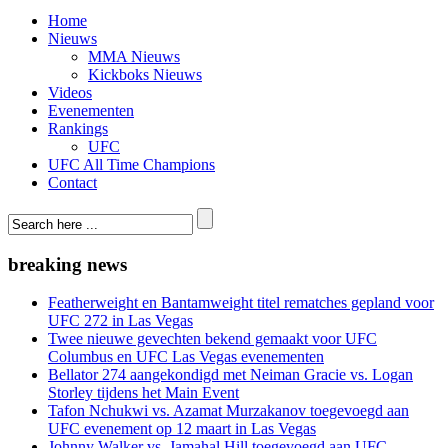
Home
Nieuws
MMA Nieuws
Kickboks Nieuws
Videos
Evenementen
Rankings
UFC
UFC All Time Champions
Contact
breaking news
Featherweight en Bantamweight titel rematches gepland voor
UFC 272 in Las Vegas
Twee nieuwe gevechten bekend gemaakt voor UFC
Columbus en UFC Las Vegas evenementen
Bellator 274 aangekondigd met Neiman Gracie vs. Logan
Storley tijdens het Main Event
Tafon Nchukwi vs. Azamat Murzakanov toegevoegd aan
UFC evenement op 12 maart in Las Vegas
Johnny Walker vs. Jamahal Hill toegevoegd aan UFC