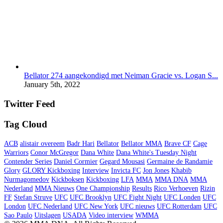
Bellator 274 aangekondigd met Neiman Gracie vs. Logan S...
January 5th, 2022
Twitter Feed
Tag Cloud
ACB
alistair overeem
Badr Hari
Bellator
Bellator MMA
Brave CF
Cage
Warriors
Conor McGregor
Dana White
Dana White's Tuesday Night
Contender Series
Daniel Cormier
Gegard Mousasi
Germaine de Randamie
Glory
GLORY Kickboxing
Interview
Invicta FC
Jon Jones
Khabib
Nurmagomedov
Kickboksen
Kickboxing
LFA
MMA
MMA DNA
MMA
Nederland
MMA Nieuws
One Championship
Results
Rico Verhoeven
Rizin
FF
Stefan Struve
UFC
UFC Brooklyn
UFC Fight Night
UFC Londen
UFC
London
UFC Nederland
UFC New York
UFC nieuws
UFC Rotterdam
UFC
Sao Paulo
Uitslagen
USADA
Video interview
WMMA