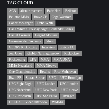
TAG
CLOUD
ACB
alistair overeem
Badr Hari
Bellator
Bellator MMA
Brave CF
Cage Warriors
Conor McGregor
Dana White
Dana White's Tuesday Night Contender Series
Daniel Cormier
Gegard Mousasi
Germaine de Randamie
Glory
GLORY Kickboxing
Interview
Invicta FC
Jon Jones
Khabib Nurmagomedov
Kickboksen
Kickboxing
LFA
MMA
MMA DNA
MMA Nederland
MMA Nieuws
One Championship
Results
Rico Verhoeven
Rizin FF
Stefan Struve
UFC
UFC Brooklyn
UFC Fight Night
UFC Londen
UFC London
UFC Nederland
UFC New York
UFC nieuws
UFC Rotterdam
UFC Sao Paulo
Uitslagen
USADA
Video interview
WMMA