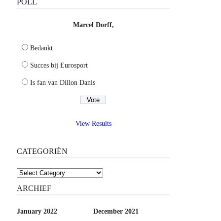
POLL
Marcel Dorff,
Bedankt
Succes bij Eurosport
Is fan van Dillon Danis
View Results
CATEGORIËN
Categoriën
ARCHIEF
January 2022
December 2021