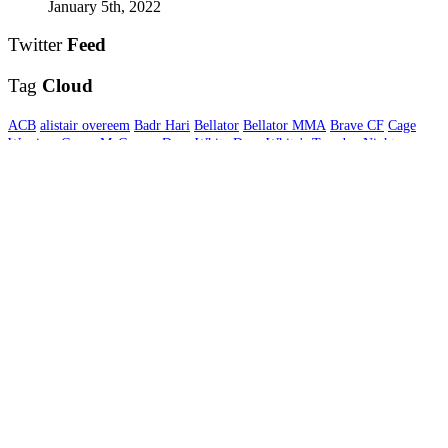
January 5th, 2022
Twitter
Feed
Tag
Cloud
ACB
alistair overeem
Badr Hari
Bellator
Bellator MMA
Brave CF
Cage
Warriors
Conor McGregor
Dana White
Dana White's Tuesday Night
Contender Series
Daniel Cormier
Gegard Mousasi
Germaine de Randamie
Glory
GLORY Kickboxing
Interview
Invicta FC
Jon Jones
Khabib
Nurmagomedov
Kickboksen
Kickboxing
LFA
MMA
MMA DNA
MMA
Nederland
MMA Nieuws
One Championship
Results
Rico Verhoeven
Rizin
FF
Stefan Struve
UFC
UFC Brooklyn
UFC Fight Night
UFC Londen
UFC
London
UFC Nederland
UFC New York
UFC nieuws
UFC Rotterdam
UFC
Sao Paulo
Uitslagen
USADA
Video interview
WMMA
© 2026 MMA DNA. All Rights Reserved.
Translate »
Powered by
Translate