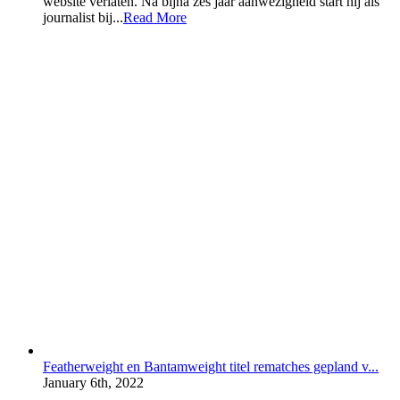
website verlaten. Na bijna zes jaar aanwezigheid start hij als
journalist bij...
Read More
Featherweight en Bantamweight titel rematches gepland v...
January 6th, 2022