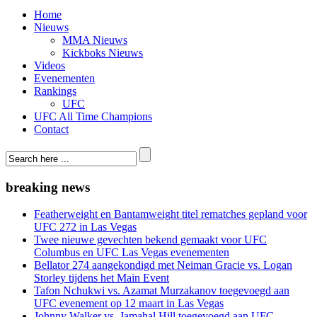
Home
Nieuws
MMA Nieuws
Kickboks Nieuws
Videos
Evenementen
Rankings
UFC
UFC All Time Champions
Contact
breaking news
Featherweight en Bantamweight titel rematches gepland voor
UFC 272 in Las Vegas
Twee nieuwe gevechten bekend gemaakt voor UFC
Columbus en UFC Las Vegas evenementen
Bellator 274 aangekondigd met Neiman Gracie vs. Logan
Storley tijdens het Main Event
Tafon Nchukwi vs. Azamat Murzakanov toegevoegd aan
UFC evenement op 12 maart in Las Vegas
Johnny Walker vs. Jamahal Hill toegevoegd aan UFC