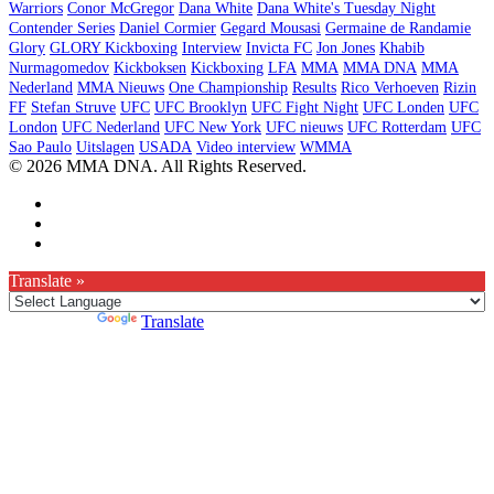
Warriors
Conor McGregor
Dana White
Dana White's Tuesday Night
Contender Series
Daniel Cormier
Gegard Mousasi
Germaine de Randamie
Glory
GLORY Kickboxing
Interview
Invicta FC
Jon Jones
Khabib
Nurmagomedov
Kickboksen
Kickboxing
LFA
MMA
MMA DNA
MMA
Nederland
MMA Nieuws
One Championship
Results
Rico Verhoeven
Rizin
FF
Stefan Struve
UFC
UFC Brooklyn
UFC Fight Night
UFC Londen
UFC
London
UFC Nederland
UFC New York
UFC nieuws
UFC Rotterdam
UFC
Sao Paulo
Uitslagen
USADA
Video interview
WMMA
© 2026 MMA DNA. All Rights Reserved.
Translate »
Powered by
Translate