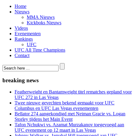
Home
Nieuws
MMA Nieuws
Kickboks Nieuws
Videos
Evenementen
Rankings
UFC
UFC All Time Champions
Contact
breaking news
Featherweight en Bantamweight titel rematches gepland voor
UFC 272 in Las Vegas
Twee nieuwe gevechten bekend gemaakt voor UFC
Columbus en UFC Las Vegas evenementen
Bellator 274 aangekondigd met Neiman Gracie vs. Logan
Storley tijdens het Main Event
Tafon Nchukwi vs. Azamat Murzakanov toegevoegd aan
UFC evenement op 12 maart in Las Vegas
Johnny Walker vs. Jamahal Hill toegevoegd aan UFC