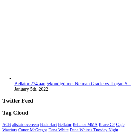
Bellator 274 aangekondigd met Neiman Gracie vs. Logan S...
January 5th, 2022
Twitter Feed
Tag Cloud
ACB
alistair overeem
Badr Hari
Bellator
Bellator MMA
Brave CF
Cage
Warriors
Conor McGregor
Dana White
Dana White's Tuesday Night