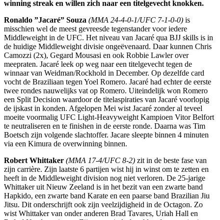
winning streak en willen zich naar een titelgevecht knokken.
Ronaldo ”Jacaré” Souza
(MMA 24-4-0-1/UFC 7-1-0-0)
is
misschien wel de meest gevreesde tegenstander voor iedere
Middleweight in de UFC. Het niveau van Jacaré qua BJJ skills is in
de huidige Middleweight divisie ongeëvenaard. Daar kunnen Chris
Camozzi (2x), Gegard Mousasi en ook Robbie Lawler over
meepraten. Jacaré leek op weg naar een titelgevecht tegen de
winnaar van Weidman/Rockhold in December. Op dezelfde card
vocht de Braziliaan tegen Yoel Romero. Jacaré had echter de eerste
twee rondes nauwelijks vat op Romero. Uiteindelijk won Romero
een Split Decision waardoor de titelaspiraties van Jacaré voorlopig
de ijskast in konden. Afgelopen Mei wist Jacaré zonder al teveel
moeite voormalig UFC Light-Heavyweight Kampioen Vitor Belfort
te neutraliseren en te finishen in de eerste ronde. Daarna was Tim
Boetsch zijn volgende slachtoffer. Jacare sleepte binnen 4 minuten
via een Kimura de overwinning binnen.
Robert Whittaker
(MMA 17-4/UFC 8-2)
zit in de beste fase van
zijn carrière. Zijn laatste 6 partijen wist hij in winst om te zetten en
heeft in de Middleweight division nog niet verloren. De 25-jarige
Whittaker uit Nieuw Zeeland is in het bezit van een zwarte band
Hapkido, een zwarte band Karate en een paarse band Brazilian Jiu
Jitsu. Dit onderschrijft ook zijn veelzijdigheid in de Octagon. Zo
wist Whittaker van onder anderen Brad Tavares, Uriah Hall en