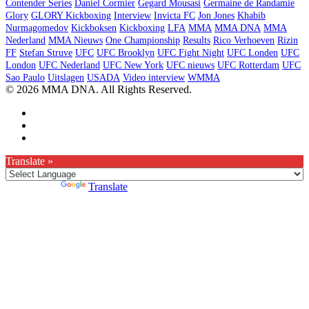
Contender Series
Daniel Cormier
Gegard Mousasi
Germaine de Randamie
Glory
GLORY Kickboxing
Interview
Invicta FC
Jon Jones
Khabib
Nurmagomedov
Kickboksen
Kickboxing
LFA
MMA
MMA DNA
MMA
Nederland
MMA Nieuws
One Championship
Results
Rico Verhoeven
Rizin
FF
Stefan Struve
UFC
UFC Brooklyn
UFC Fight Night
UFC Londen
UFC
London
UFC Nederland
UFC New York
UFC nieuws
UFC Rotterdam
UFC
Sao Paulo
Uitslagen
USADA
Video interview
WMMA
© 2026 MMA DNA. All Rights Reserved.
Translate »
Powered by
Translate