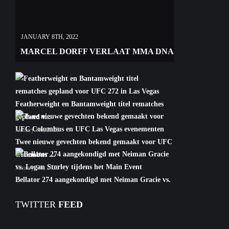
JANUARY 8TH, 2022
MARCEL DORFF VERLAAT MMA DNA
Featherweight en Bantamweight titel rematches
gepland v...
January 6th, 2022
Twee nieuwe gevechten bekend gemaakt voor UFC
Columbus ...
January 5th, 2022
Bellator 274 aangekondigd met Neiman Gracie vs.
Logan S...
TWITTER
FEED
January 5th, 2022