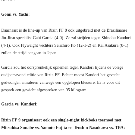
Gomi vs. Yachi:
Daarnaast is de line-up van Rizin FF 8 ook uitgebreid met de Braziliaanse
Jiu-Jitsu specialist Gabi Garcia (4-0). Ze zal strijden tegen Shinobu Kandori
(4-1). Ook Flyweight vechters Seiichiro Ito (12-1-2) en Kai Asakura (8-1)
zullen de strijd aangaan in Japan.
Garcia zou het oorspronkelijk opnemen tegen Kandori tijdens de vorige
oudjaarsavond editie van Rizin FF. Echter moest Kandori het gevecht
gedwongen annuleren vanwege een opgelopen blessure. Er is voor dit
gesprek een gewicht afgesproken van 95 kilogram.
Garcia vs. Kandori:
Rizin FF 9 organiseert ook een single-night kickboks toernooi met
Mitsuhisa Sunabe vs. Yamoto Fujita en Tenshin Nasukawa vs. TBA: