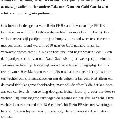
Arena van Saitama, Japan staan om te strijden voor de winst. De
aanwezige zullen onder andere Takanori Gomi en Gabi Garcia zien
schitteren op het grote podium.
Geschreven in de agenda voor Rizin FF 9 staat de voormalige PRIDE
kampioen en oud UFC Lightweight vechter Takanori Gomi (35-14). Gomi
verloor recent vijf partijen op rij en hoopt zijn record weer te verbeteren
met een winst. Gomi werd in 2010 naar de UFC gehaald, maar het
verwachte succes bleef uit. Na een teleurstellend begin waarin Gomi 3 van
de 4 partijen verloor van o.a. Nate Diaz, wist hij er twee op rij te winnen.
Takanori verloor zijn laatste vijf gevechten allemaal vroegtijdig. Gomi’s
record van 4-9 wakkert een verhitte discussie aan wanneer het tijd is voor
een vechter om zijn handschoenen aan de wilgen te hangen. Niet alleen om
de overduidelijke gezondheidsreden, maar ook de afbreuk die het kan doen
aan een carriere als men te lang doorgaat. Echter kiest hij ervoor om door te
vechten. Hij staat ingeroosterd tegen de Japanse strijder Yusuke Yachi. Deze
vechter kent een record van 18-6 en heeft bij Rizin FF vier overwinningen
bereikt. Zo won hij van Mario Sismundo, Daron Cruickshank en Satoru
Kitaoka.