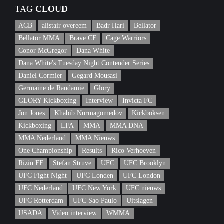
TAG
CLOUD
ACB
alistair overeem
Badr Hari
Bellator
Bellator MMA
Brave CF
Cage Warriors
Conor McGregor
Dana White
Dana White's Tuesday Night Contender Series
Daniel Cormier
Gegard Mousasi
Germaine de Randamie
Glory
GLORY Kickboxing
Interview
Invicta FC
Jon Jones
Khabib Nurmagomedov
Kickboksen
Kickboxing
LFA
MMA
MMA DNA
MMA Nederland
MMA Nieuws
One Championship
Results
Rico Verhoeven
Rizin FF
Stefan Struve
UFC
UFC Brooklyn
UFC Fight Night
UFC Londen
UFC London
UFC Nederland
UFC New York
UFC nieuws
UFC Rotterdam
UFC Sao Paulo
Uitslagen
USADA
Video interview
WMMA