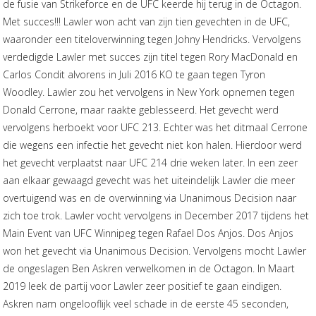
de fusie van Strikeforce en de UFC keerde hij terug in de Octagon.
Met succes!!! Lawler won acht van zijn tien gevechten in de UFC,
waaronder een titeloverwinning tegen Johny Hendricks. Vervolgens
verdedigde Lawler met succes zijn titel tegen Rory MacDonald en
Carlos Condit alvorens in Juli 2016 KO te gaan tegen Tyron
Woodley. Lawler zou het vervolgens in New York opnemen tegen
Donald Cerrone, maar raakte geblesseerd. Het gevecht werd
vervolgens herboekt voor UFC 213. Echter was het ditmaal Cerrone
die wegens een infectie het gevecht niet kon halen. Hierdoor werd
het gevecht verplaatst naar UFC 214 drie weken later. In een zeer
aan elkaar gewaagd gevecht was het uiteindelijk Lawler die meer
overtuigend was en de overwinning via Unanimous Decision naar
zich toe trok. Lawler vocht vervolgens in December 2017 tijdens het
Main Event van UFC Winnipeg tegen Rafael Dos Anjos. Dos Anjos
won het gevecht via Unanimous Decision. Vervolgens mocht Lawler
de ongeslagen Ben Askren verwelkomen in de Octagon. In Maart
2019 leek de partij voor Lawler zeer positief te gaan eindigen.
Askren nam ongelooflijk veel schade in de eerste 45 seconden,