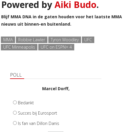
Powered by
Aiki Budo
.
Blijf MMA DNA in de gaten houden voor het laatste MMA
nieuws uit binnen-en buitenland.
MMA
Robbie Lawler
Tyron Woodley
UFC
UFC Minneapolis
UFC on ESPN+ 4
POLL
Marcel Dorff,
Bedankt
Succes bij Eurosport
Is fan van Dillon Danis