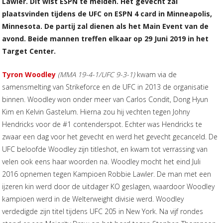
Lawler. Dit wist ESPN te melden. Het gevecht zal
plaatsvinden tijdens de UFC on ESPN 4 card in Minneapolis,
Minnesota. De partij zal dienen als het Main Event van de
avond. Beide mannen treffen elkaar op 29 Juni 2019 in het
Target Center.
Tyron Woodley
(MMA 19-4-1/UFC 9-3-1)
kwam via de
samensmelting van Strikeforce en de UFC in 2013 de organisatie
binnen. Woodley won onder meer van Carlos Condit, Dong Hyun
Kim en Kelvin Gastelum. Hierna zou hij vechten tegen Johny
Hendricks voor de #1 contenderspot. Echter was Hendricks te
zwaar een dag voor het gevecht en werd het gevecht gecanceld. De
UFC beloofde Woodley zijn titleshot, en kwam tot verrassing van
velen ook eens haar woorden na. Woodley mocht het eind Juli
2016 opnemen tegen Kampioen Robbie Lawler. De man met een
ijzeren kin werd door de uitdager KO geslagen, waardoor Woodley
kampioen werd in de Welterweight divisie werd. Woodley
verdedigde zijn titel tijdens UFC 205 in New York. Na vijf rondes