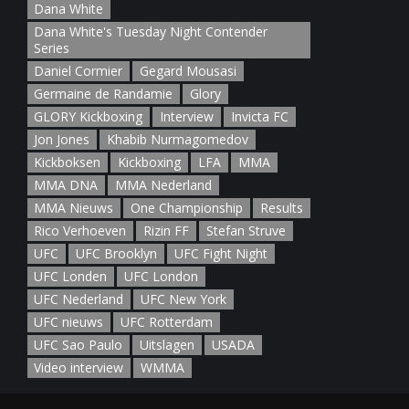
Dana White
Dana White's Tuesday Night Contender
Series
Daniel Cormier
Gegard Mousasi
Germaine de Randamie
Glory
GLORY Kickboxing
Interview
Invicta FC
Jon Jones
Khabib Nurmagomedov
Kickboksen
Kickboxing
LFA
MMA
MMA DNA
MMA Nederland
MMA Nieuws
One Championship
Results
Rico Verhoeven
Rizin FF
Stefan Struve
UFC
UFC Brooklyn
UFC Fight Night
UFC Londen
UFC London
UFC Nederland
UFC New York
UFC nieuws
UFC Rotterdam
UFC Sao Paulo
Uitslagen
USADA
Video interview
WMMA