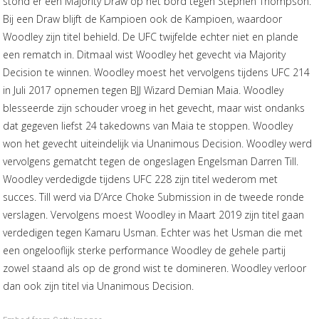
stond er een Majority Draw op het bord tegen Stephen Thompson.
Bij een Draw blijft de Kampioen ook de Kampioen, waardoor
Woodley zijn titel behield. De UFC twijfelde echter niet en plande
een rematch in. Ditmaal wist Woodley het gevecht via Majority
Decision te winnen. Woodley moest het vervolgens tijdens UFC 214
in Juli 2017 opnemen tegen BJJ Wizard Demian Maia. Woodley
blesseerde zijn schouder vroeg in het gevecht, maar wist ondanks
dat gegeven liefst 24 takedowns van Maia te stoppen. Woodley
won het gevecht uiteindelijk via Unanimous Decision. Woodley werd
vervolgens gematcht tegen de ongeslagen Engelsman Darren Till.
Woodley verdedigde tijdens UFC 228 zijn titel wederom met
succes. Till werd via D’Arce Choke Submission in de tweede ronde
verslagen. Vervolgens moest Woodley in Maart 2019 zijn titel gaan
verdedigen tegen Kamaru Usman. Echter was het Usman die met
een ongelooflijk sterke performance Woodley de gehele partij
zowel staand als op de grond wist te domineren. Woodley verloor
dan ook zijn titel via Unanimous Decision.