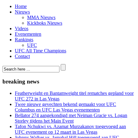
Home
Nieuws
MMA Nieuws
Kickboks Nieuws
Videos
Evenementen
Rankings
UFC
UFC All Time Champions
Contact
breaking news
Featherweight en Bantamweight titel rematches gepland voor
UFC 272 in Las Vegas
Twee nieuwe gevechten bekend gemaakt voor UFC
Columbus en UFC Las Vegas evenementen
Bellator 274 aangekondigd met Neiman Gracie vs. Logan
Storley tijdens het Main Event
Tafon Nchukwi vs. Azamat Murzakanov toegevoegd aan
UFC evenement op 12 maart in Las Vegas
Johnny Walker vs. Jamahal Hill toegevoegd aan UFC