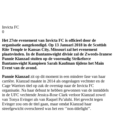
Invicta FC
0
Het 27ste evenement van Invicta FC is officieel door de
organisatie aangekondigd. Op 13 Januari 2018 in de Scottish
Rite Temple te Kansas City, Missouri zal het evenement
plaatsvinden. In de Bantamweight divisie zal de Zweeds-Iranese
Pannie Kianzad stuiten op de voormalig Strikeforce
Bantamweight Kampioen Sarah Kaufman tijdens het Main
Event van de avond.
Pannie Kianzad
zit op dit moment in een mindere fase van haar
carrière. Kianzad maakte in 2014 als ongeslagen vechtster en de
Cage Warriors titel op zak de overstap naar de Invicta FC
organisatie. Na haar debuut te hebben gewonnen van de inmiddels
in de UFC vechtende Jessica-Rose Clark verloor Kianzad zowel
van Tonya Evinger als van Raquel Pa’aluhi. Het gevecht tegen
Evinger zou om de titel gaan, maar omdat Kianzad haar
streefgewicht overschreed was het een ‘’non-titlefight’’.