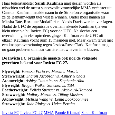
Haar tegenstandster
Sarah Kaufman
mag gezien worden als
misschien wel de meest succesvolle vrouwelijke MMA vechtster uit
Canada. Kaufman maakte naam in de Strikeforce organisatie waar
ze de Bantamweight titel wist te winnen. Onder meer namen als
Miesha Tate, Roxanne Modafferi en Alexis Davis werden verslagen.
Nadat de UFC de organisatie overnam tekende Kaufman (na een
klein uitstapje bij Invicta FC) voor de UFC. Na slechts een
overwinning in vier optredens gingen Kaufman en de UFC uit
elkaar. Kaufman vocht ruim 15 maanden niet. Maar kwam terug met
een knappe overwinning tegen Jessica-Rose Clark. Kaufman mag
nu gaan proberen om haar carrière nieuw leven in te blazen.
De Invicta FC organisatie maakte ook nog de volgende
gevechten bekend voor Invicta FC 27.
Flyweight:
Vanessa Porto vs. Mariana Morais
Strawweight:
Sharon Jacobson vs. Ashley Nichols
Atomweight:
Ashley Cummins vs. Stephanie Alba
Flyweight:
Brogan Walker-Sanchez vs. TBA
Featherweight:
Felicia Spencer vs. Akeela Al-Hameed
Strawweight:
Mallory Martin vs. Tiffany Masters
Atomweight:
Melissa Wang vs. Loma Lookboonmee
Strawweight:
Jade Ripley vs. Helen Peralta
Invicta FC
Invicta FC 27
MMA
Pannie Kianzad
Sarah Kaufman