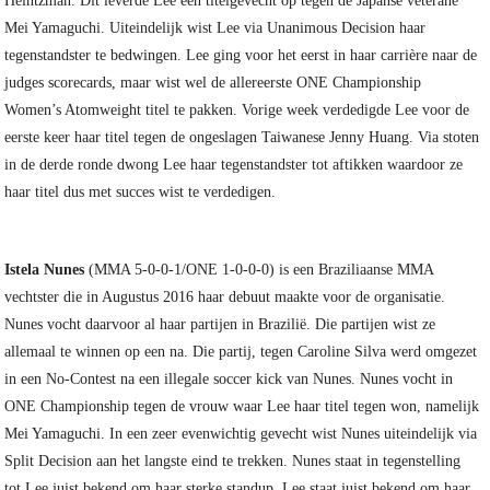
Heintzman. Dit leverde Lee een titelgevecht op tegen de Japanse veterane
Mei Yamaguchi. Uiteindelijk wist Lee via Unanimous Decision haar
tegenstandster te bedwingen. Lee ging voor het eerst in haar carrière naar de
judges scorecards, maar wist wel de allereerste ONE Championship
Women’s Atomweight titel te pakken. Vorige week verdedigde Lee voor de
eerste keer haar titel tegen de ongeslagen Taiwanese Jenny Huang. Via stoten
in de derde ronde dwong Lee haar tegenstandster tot aftikken waardoor ze
haar titel dus met succes wist te verdedigen.
Istela Nunes
(MMA 5-0-0-1/ONE 1-0-0-0) is een Braziliaanse MMA
vechtster die in Augustus 2016 haar debuut maakte voor de organisatie.
Nunes vocht daarvoor al haar partijen in Brazilië. Die partijen wist ze
allemaal te winnen op een na. Die partij, tegen Caroline Silva werd omgezet
in een No-Contest na een illegale soccer kick van Nunes. Nunes vocht in
ONE Championship tegen de vrouw waar Lee haar titel tegen won, namelijk
Mei Yamaguchi. In een zeer evenwichtig gevecht wist Nunes uiteindelijk via
Split Decision aan het langste eind te trekken. Nunes staat in tegenstelling
tot Lee juist bekend om haar sterke standup. Lee staat juist bekend om haar