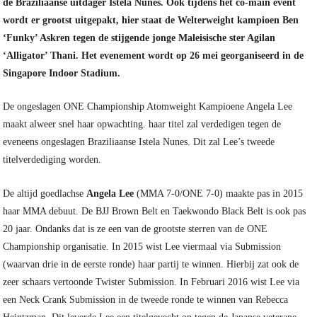
de Braziliaanse uitdager Istela Nunes. Ook tijdens het co-main event
wordt er grootst uitgepakt, hier staat de Welterweight kampioen Ben
‘Funky’ Askren tegen de stijgende jonge Maleisische ster Agilan
‘Alligator’ Thani. Het evenement wordt op 26 mei georganiseerd in de
Singapore Indoor Stadium.
De ongeslagen ONE Championship Atomweight Kampioene Angela Lee
maakt alweer snel haar opwachting. haar titel zal verdedigen tegen de
eveneens ongeslagen Braziliaanse Istela Nunes. Dit zal Lee’s tweede
titelverdediging worden.
De altijd goedlachse
Angela Lee
(MMA 7-0/ONE 7-0) maakte pas in 2015
haar MMA debuut. De BJJ Brown Belt en Taekwondo Black Belt is ook pas
20 jaar. Ondanks dat is ze een van de grootste sterren van de ONE
Championship organisatie. In 2015 wist Lee viermaal via Submission
(waarvan drie in de eerste ronde) haar partij te winnen. Hierbij zat ook de
zeer schaars vertoonde Twister Submission. In Februari 2016 wist Lee via
een Neck Crank Submission in de tweede ronde te winnen van Rebecca