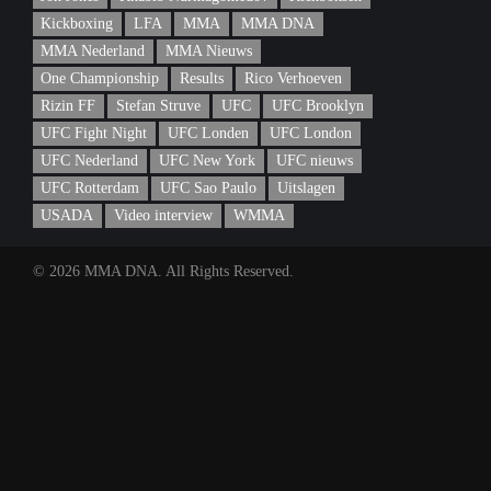
Kickboxing
LFA
MMA
MMA DNA
MMA Nederland
MMA Nieuws
One Championship
Results
Rico Verhoeven
Rizin FF
Stefan Struve
UFC
UFC Brooklyn
UFC Fight Night
UFC Londen
UFC London
UFC Nederland
UFC New York
UFC nieuws
UFC Rotterdam
UFC Sao Paulo
Uitslagen
USADA
Video interview
WMMA
© 2026 MMA DNA. All Rights Reserved.