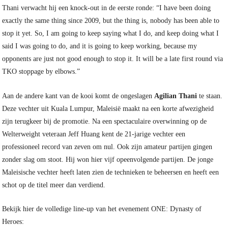
Thani verwacht hij een knock-out in de eerste ronde: “I have been doing
exactly the same thing since 2009, but the thing is, nobody has been able to
stop it yet. So, I am going to keep saying what I do, and keep doing what I
said I was going to do, and it is going to keep working, because my
opponents are just not good enough to stop it. It will be a late first round via
TKO stoppage by elbows.”
Aan de andere kant van de kooi komt de ongeslagen
Agilian Thani
te staan.
Deze vechter uit Kuala Lumpur, Maleisië maakt na een korte afwezigheid
zijn terugkeer bij de promotie. Na een spectaculaire overwinning op de
Welterweight veteraan Jeff Huang kent de 21-jarige vechter een
professioneel record van zeven om nul. Ook zijn amateur partijen gingen
zonder slag om stoot. Hij won hier vijf opeenvolgende partijen. De jonge
Maleisische vechter heeft laten zien de technieken te beheersen en heeft een
schot op de titel meer dan verdiend.
Bekijk hier de volledige line-up van het evenement ONE: Dynasty of
Heroes: