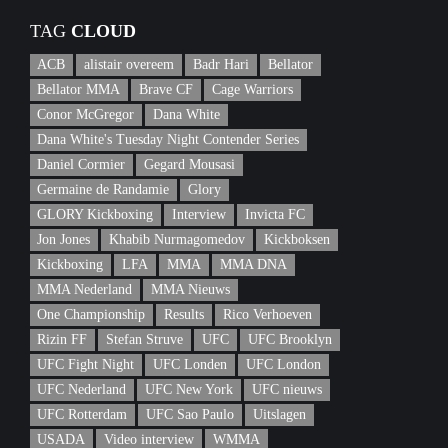
TAG
CLOUD
ACB
alistair overeem
Badr Hari
Bellator
Bellator MMA
Brave CF
Cage Warriors
Conor McGregor
Dana White
Dana White's Tuesday Night Contender Series
Daniel Cormier
Gegard Mousasi
Germaine de Randamie
Glory
GLORY Kickboxing
Interview
Invicta FC
Jon Jones
Khabib Nurmagomedov
Kickboksen
Kickboxing
LFA
MMA
MMA DNA
MMA Nederland
MMA Nieuws
One Championship
Results
Rico Verhoeven
Rizin FF
Stefan Struve
UFC
UFC Brooklyn
UFC Fight Night
UFC Londen
UFC London
UFC Nederland
UFC New York
UFC nieuws
UFC Rotterdam
UFC Sao Paulo
Uitslagen
USADA
Video interview
WMMA