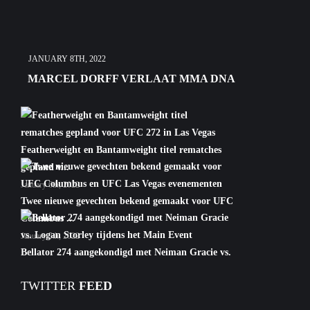
JANUARY 8TH, 2022
MARCEL DORFF VERLAAT MMA DNA
Featherweight en Bantamweight titel rematches
gepland v...
January 6th, 2022
Twee nieuwe gevechten bekend gemaakt voor UFC
Columbus ...
January 5th, 2022
Bellator 274 aangekondigd met Neiman Gracie vs.
Logan S...
TWITTER
FEED
January 5th, 2022