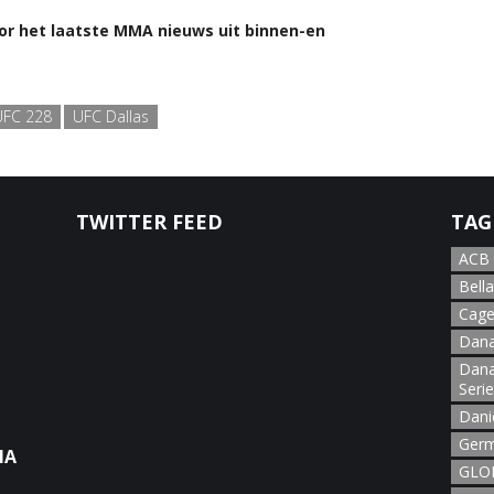
or het laatste MMA nieuws uit binnen-en
UFC 228
UFC Dallas
TWITTER FEED
TAG
ACB
Bella
Cage
Dana
Dana
Seri
Dani
Germ
NA
GLOR