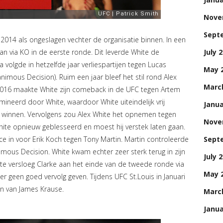
Nove
Sept
014 als ongeslagen vechter de organisatie binnen. In een
an via KO in de eerste ronde. Dit leverde White de
July 
volgde in hetzelfde jaar verliespartijen tegen Lucas
May 
nimous Decision). Ruim een jaar bleef het stil rond Alex
Marc
 2016 maakte White zijn comeback in de UFC tegen Artem
ineerd door White, waardoor White uiteindelijk vrij
Janua
e winnen. Vervolgens zou Alex White het opnemen tegen
Nove
hite opnieuw geblesseerd en moest hij verstek laten gaan.
ce in voor Erik Koch tegen Tony Martin. Martin controleerde
Sept
mous Decision. White kwam echter zeer sterk terug in zijn
July 
te versloeg Clarke aan het einde van de tweede ronde via
May 
r geen goed vervolg geven. Tijdens UFC St.Louis in Januari
n van James Krause.
Marc
Janua