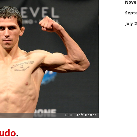
Nove
Sept
July 
Budo
.