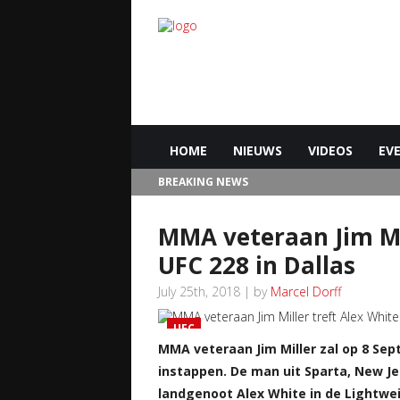
HOME
NIEUWS
VIDEOS
EV
BREAKING NEWS
MMA veteraan Jim Mil
UFC 228 in Dallas
July 25th, 2018 | by
Marcel Dorff
UFC
MMA veteraan Jim Miller zal op 8 Se
instappen. De man uit Sparta, New Jer
landgenoot Alex White in de Lightwei