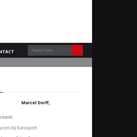
NTACT
L
Marcel Dorff,
edankt
ucces bij Eurosport