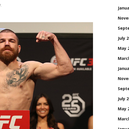
.
Janua
Nove
Sept
July 
May 
Marc
Janua
Nove
Sept
July 
May 
Marc
Janua