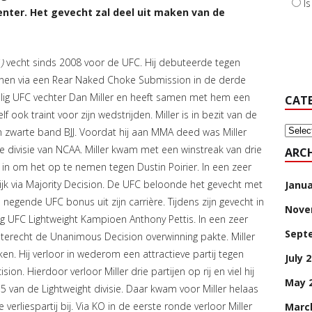
I
nter. Het gevecht zal deel uit maken van de
)
vecht sinds 2008 voor de UFC. Hij debuteerde tegen
innen via een Rear Naked Choke Submission in de derde
alig UFC vechter Dan Miller en heeft samen met hem een
CAT
f ook traint voor zijn wedstrijden. Miller is in bezit van de
Categ
zwarte band BJJ. Voordat hij aan MMA deed was Miller
e divisie van NCAA. Miller kwam met een winstreak van drie
ARCH
in om het op te nemen tegen Dustin Poirier. In een zeer
elijk via Majority Decision. De UFC beloonde het gevecht met
Janua
 negende UFC bonus uit zijn carrière. Tijdens zijn gevecht in
Nove
ig UFC Lightweight Kampioen Anthony Pettis. In een zeer
Sept
ie terecht de Unanimous Decision overwinning pakte. Miller
ken. Hij verloor in wederom een attractieve partij tegen
July 
on. Hierdoor verloor Miller drie partijen op rij en viel hij
May 
5 van de Lightweight divisie. Daar kwam voor Miller helaas
verliespartij bij. Via KO in de eerste ronde verloor Miller
Marc