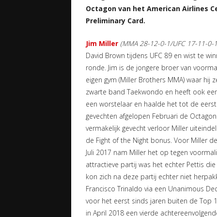
Octagon van het American Airlines Ce
Preliminary Card.
Jim Miller
(MMA 28-12-0-1/UFC 17-11-0-1
David Brown tijdens UFC 89 en wist te w
ronde. Jim is de jongere broer van voorm
eigen gym (Miller Brothers MMA) waar hij zel
zwarte band Taekwondo en heeft ook een 
een worstelaar en haalde het tot de eerst
gevechten afgelopen Februari de Octagon 
vermakelijk gevecht verloor Miller uiteind
de Fight of the Night bonus. Voor Miller de
Juli 2017 nam Miller het op tegen voormal
attractieve partij was het echter Pettis d
kon zich na deze partij echter niet herpak
Francisco Trinaldo via een Unanimous Decisi
voor het eerst sinds jaren buiten de Top 1
in April 2018 een vierde achtereenvolgende 