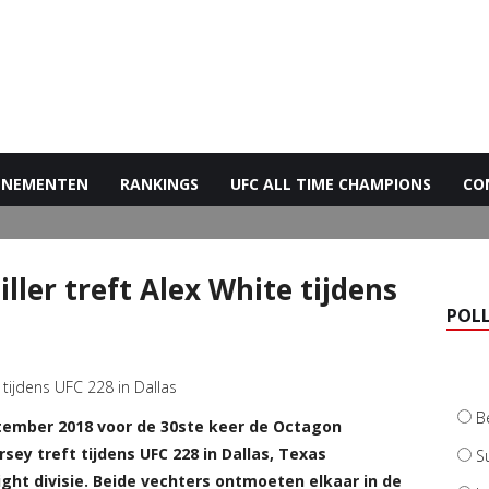
ENEMENTEN
RANKINGS
UFC ALL TIME CHAMPIONS
CO
ler treft Alex White tijdens
POL
B
ptember 2018 voor de 30ste keer de Octagon
sey treft tijdens UFC 228 in Dallas, Texas
S
ght divisie. Beide vechters ontmoeten elkaar in de