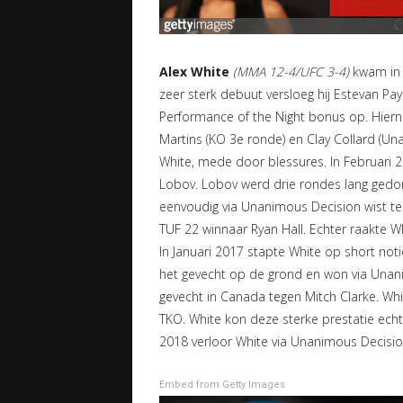
Alex White
(MMA 12-4/UFC 3-4)
kwam in 2
zeer sterk debuut versloeg hij Estevan Pay
Performance of the Night bonus op. Hierna 
Martins (KO 3e ronde) en Clay Collard (Una
White, mede door blessures. In Februari
Lobov. Lobov werd drie rondes lang gedom
eenvoudig via Unanimous Decision wist t
TUF 22 winnaar Ryan Hall. Echter raakte W
In Januari 2017 stapte White op short noti
het gevecht op de grond en won via Unani
gevecht in Canada tegen Mitch Clarke. Whi
TKO. White kon deze sterke prestatie echte
2018 verloor White via Unanimous Decisio
Embed from Getty Images