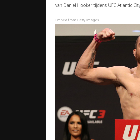
van Daniel Hooker tijdens UFC Atlantic City
Embed from Getty Images