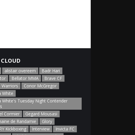
 CLOUD
alistair overeem
Badr Hari
tor
Bellator MMA
Brave CF
 Warriors
Conor McGregor
 White
 White's Tuesday Night Contender
es
el Cormier
Gegard Mousasi
aine de Randamie
Glory
Y Kickboxing
Interview
Invicta FC