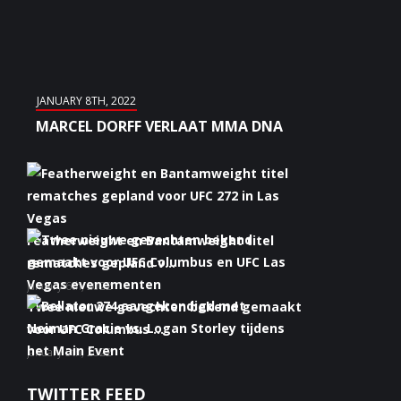
JANUARY 8TH, 2022
MARCEL DORFF VERLAAT MMA DNA
Featherweight en Bantamweight titel
rematches gepland v...
January 6th, 2022
Twee nieuwe gevechten bekend gemaakt
voor UFC Columbus ...
January 5th, 2022
Bellator 274 aangekondigd met Neiman
TWITTER FEED
Gracie vs. Logan S...