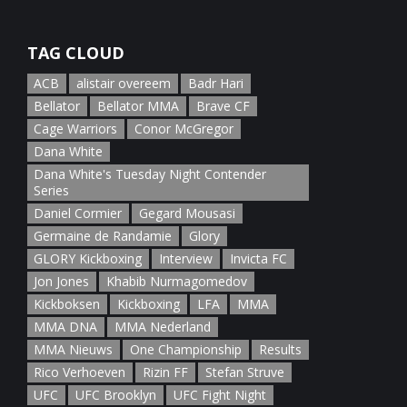
January 5th, 2022
TAG CLOUD
ACB
alistair overeem
Badr Hari
Bellator
Bellator MMA
Brave CF
Cage Warriors
Conor McGregor
Dana White
Dana White's Tuesday Night Contender
Series
Daniel Cormier
Gegard Mousasi
Germaine de Randamie
Glory
GLORY Kickboxing
Interview
Invicta FC
Jon Jones
Khabib Nurmagomedov
Kickboksen
Kickboxing
LFA
MMA
MMA DNA
MMA Nederland
MMA Nieuws
One Championship
Results
Rico Verhoeven
Rizin FF
Stefan Struve
UFC
UFC Brooklyn
UFC Fight Night