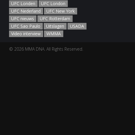
UFC Londen
UFC London
UFC Nederland
UFC New York
UFC nieuws
UFC Rotterdam
UFC Sao Paulo
Uitslagen
USADA
Video interview
WMMA
© 2026 MMA DNA. All Rights Reserved.