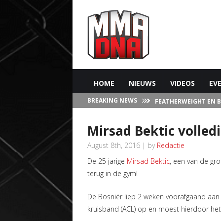
HOME
NIEUWS
VIDEOS
EV
BREAKING NEWS
FEATHERWEIGHT EN 
IN LAS VEGAS
Mirsad Bektic volled
August 8th, 2016 | by
Redactie
De 25 jarige
Mirsad Bektic
, een van de gro
terug in de gym!
De Bosniër liep 2 weken voorafgaand aan zi
kruisband (ACL) op en moest hierdoor het 