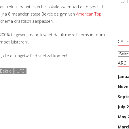
I
 en trok hij baantjes in het lokale zwembad en bezocht hij
bijna 8 maanden stapt Bektic de gym van
American Top
gsschema drastisch aanpassen.
g 200% te geven, maar ik weet dat ik mezelf soms in toom
CAT
oet luisteren”.
Categ
, die er ongetwijfeld snel zal komen!
ARCH
Bektic
UFC
Janua
Nove
Sept
.
July 
May 
Marc