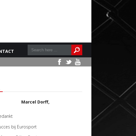
NTACT
L
Marcel Dorff,
edankt
ucces bij Eurosport