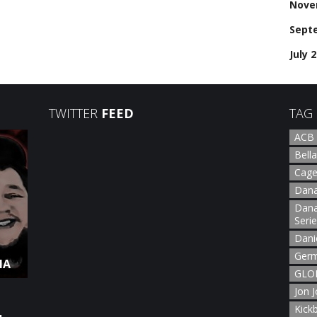
Nove
Sept
July 
TWITTER
FEED
TAG
ACB
Bella
Cage
Dana
Dana
Seri
Dani
Germ
NA
GLOR
Jon 
Kick