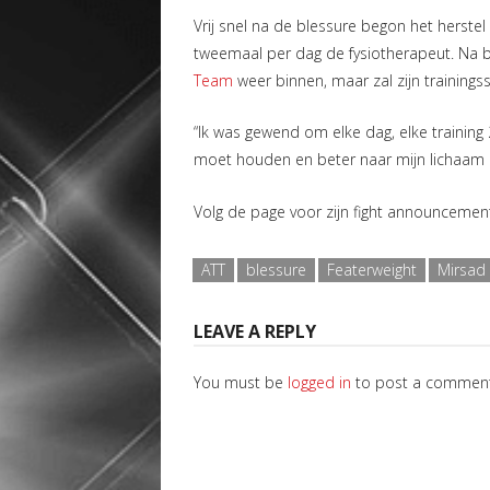
Vrij snel na de blessure begon het herstel
tweemaal per dag de fysiotherapeut. Na 
Team
weer binnen, maar zal zijn trainin
“Ik was gewend om elke dag, elke trainin
moet houden en beter naar mijn lichaam m
Volg de page voor zijn fight announcement
ATT
blessure
Featerweight
Mirsad 
LEAVE A REPLY
You must be
logged in
to post a comment