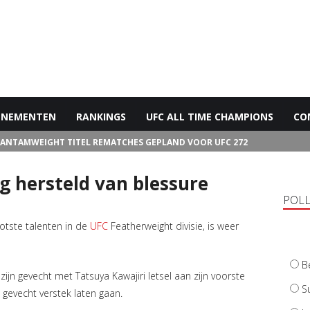
ENEMENTEN
RANKINGS
UFC ALL TIME CHAMPIONS
CO
BANTAMWEIGHT TITEL REMATCHES GEPLAND VOOR UFC 272
ig hersteld van blessure
POL
otste talenten in de
UFC
Featherweight divisie, is weer
B
jn gevecht met Tatsuya Kawajiri letsel aan zijn voorste
S
gevecht verstek laten gaan.