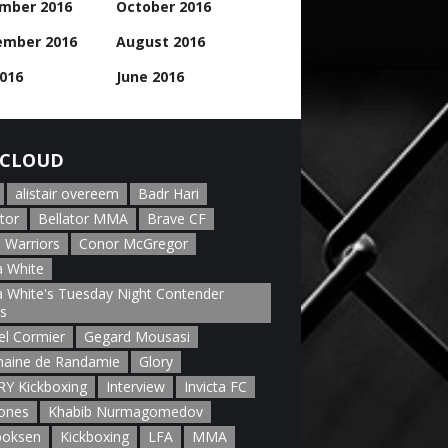
mber 2016
October 2016
ember 2016
August 2016
2016
June 2016
CLOUD
alistair overeem
Badr Hari
tor
Bellator MMA
Brave CF
 Warriors
Conor McGregor
 White
 White's Tuesday Night Contender
es
el Cormier
Gegard Mousasi
aine de Randamie
Glory
Y Kickboxing
Interview
Invicta FC
Jones
Khabib Nurmagomedov
boksen
Kickboxing
LFA
MMA