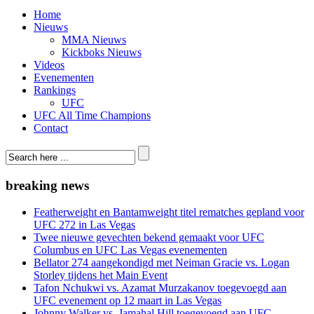
Home
Nieuws
MMA Nieuws
Kickboks Nieuws
Videos
Evenementen
Rankings
UFC
UFC All Time Champions
Contact
breaking news
Featherweight en Bantamweight titel rematches gepland voor
UFC 272 in Las Vegas
Twee nieuwe gevechten bekend gemaakt voor UFC
Columbus en UFC Las Vegas evenementen
Bellator 274 aangekondigd met Neiman Gracie vs. Logan
Storley tijdens het Main Event
Tafon Nchukwi vs. Azamat Murzakanov toegevoegd aan
UFC evenement op 12 maart in Las Vegas
Johnny Walker vs. Jamahal Hill toegevoegd aan UFC