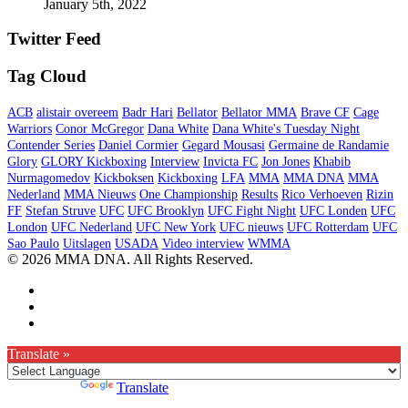
January 5th, 2022
Twitter Feed
Tag Cloud
ACB
alistair overeem
Badr Hari
Bellator
Bellator MMA
Brave CF
Cage
Warriors
Conor McGregor
Dana White
Dana White's Tuesday Night
Contender Series
Daniel Cormier
Gegard Mousasi
Germaine de Randamie
Glory
GLORY Kickboxing
Interview
Invicta FC
Jon Jones
Khabib
Nurmagomedov
Kickboksen
Kickboxing
LFA
MMA
MMA DNA
MMA
Nederland
MMA Nieuws
One Championship
Results
Rico Verhoeven
Rizin
FF
Stefan Struve
UFC
UFC Brooklyn
UFC Fight Night
UFC Londen
UFC
London
UFC Nederland
UFC New York
UFC nieuws
UFC Rotterdam
UFC
Sao Paulo
Uitslagen
USADA
Video interview
WMMA
© 2026 MMA DNA. All Rights Reserved.
Translate »
Powered by
Translate