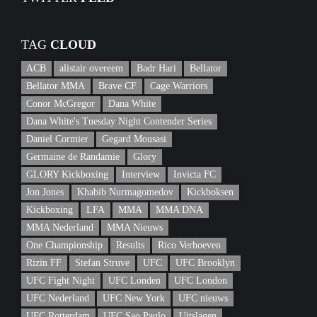
TAG
CLOUD
ACB
alistair overeem
Badr Hari
Bellator
Bellator MMA
Brave CF
Cage Warriors
Conor McGregor
Dana White
Dana White's Tuesday Night Contender Series
Daniel Cormier
Gegard Mousasi
Germaine de Randamie
Glory
GLORY Kickboxing
Interview
Invicta FC
Jon Jones
Khabib Nurmagomedov
Kickboksen
Kickboxing
LFA
MMA
MMA DNA
MMA Nederland
MMA Nieuws
One Championship
Results
Rico Verhoeven
Rizin FF
Stefan Struve
UFC
UFC Brooklyn
UFC Fight Night
UFC Londen
UFC London
UFC Nederland
UFC New York
UFC nieuws
UFC Rotterdam
UFC Sao Paulo
Uitslagen