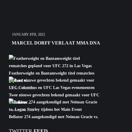
JANUARY 8TH, 2022
MARCEL DORFF VERLAAT MMA DNA
Featherweight en Bantamweight titel rematches
gepland v...
January 6th, 2022
Twee nieuwe gevechten bekend gemaakt voor UFC
Columbus ...
January 5th, 2022
Bellator 274 aangekondigd met Neiman Gracie vs.
Logan S...
TWITTER
FEED
January 5th, 2022