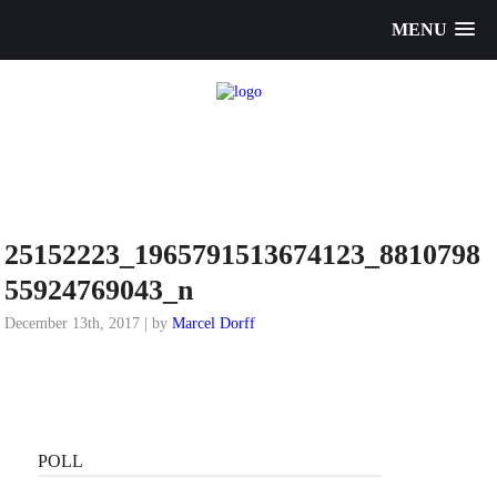
MENU
25152223_1965791513674123_8810798
55924769043_n
December 13th, 2017 | by
Marcel Dorff
POLL