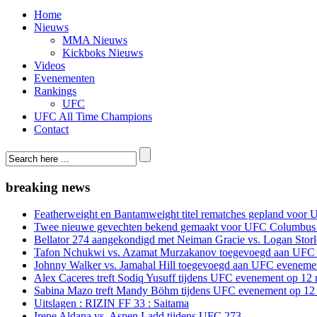
Home
Nieuws
MMA Nieuws
Kickboks Nieuws
Videos
Evenementen
Rankings
UFC
UFC All Time Champions
Contact
breaking news
Featherweight en Bantamweight titel rematches gepland voor 
Twee nieuwe gevechten bekend gemaakt voor UFC Columbus
Bellator 274 aangekondigd met Neiman Gracie vs. Logan Storle
Tafon Nchukwi vs. Azamat Murzakanov toegevoegd aan UFC e
Johnny Walker vs. Jamahal Hill toegevoegd aan UFC evenement
Alex Caceres treft Sodiq Yusuff tijdens UFC evenement op 12 
Sabina Mazo treft Mandy Böhm tijdens UFC evenement op 12 
Uitslagen : RIZIN FF 33 : Saitama
Irene Aldana vs. Aspen Ladd tijdens UFC 273