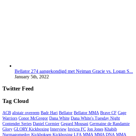
Bellator 274 aangekondigd met Neiman Gracie vs. Logan S...
January 5th, 2022
Twitter Feed
Tag Cloud
ACB
alistair overeem
Badr Hari
Bellator
Bellator MMA
Brave CF
Cage
Warriors
Conor McGregor
Dana White
Dana White's Tuesday Night
Contender Series
Daniel Cormier
Gegard Mousasi
Germaine de Randamie
Glory
GLORY Kickboxing
Interview
Invicta FC
Jon Jones
Khabib
Nurmagomedov
Kickboksen
Kickboxing
LFA
MMA
MMA DNA
MMA