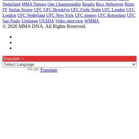
Nederland
MMA Nieuws
One Championship
Results
Rico Verhoeven
Rizin
FF
Stefan Struve
UFC
UFC Brooklyn
UFC Fight Night
UFC Londen
UFC
London
UFC Nederland
UFC New York
UFC nieuws
UFC Rotterdam
UFC
Sao Paulo
Uitslagen
USADA
Video interview
WMMA
© 2026 MMA DNA. All Rights Reserved.
Translate »
Powered by
Translate