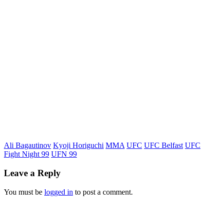
Ali Bagautinov
Kyoji Horiguchi
MMA
UFC
UFC Belfast
UFC
Fight Night 99
UFN 99
Leave a Reply
You must be
logged in
to post a comment.