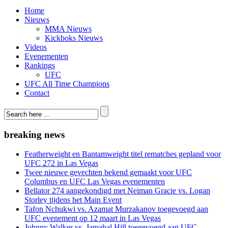
Home
Nieuws
MMA Nieuws
Kickboks Nieuws
Videos
Evenementen
Rankings
UFC
UFC All Time Champions
Contact
breaking news
Featherweight en Bantamweight titel rematches gepland voor
UFC 272 in Las Vegas
Twee nieuwe gevechten bekend gemaakt voor UFC
Columbus en UFC Las Vegas evenementen
Bellator 274 aangekondigd met Neiman Gracie vs. Logan
Storley tijdens het Main Event
Tafon Nchukwi vs. Azamat Murzakanov toegevoegd aan
UFC evenement op 12 maart in Las Vegas
Johnny Walker vs. Jamahal Hill toegevoegd aan UFC