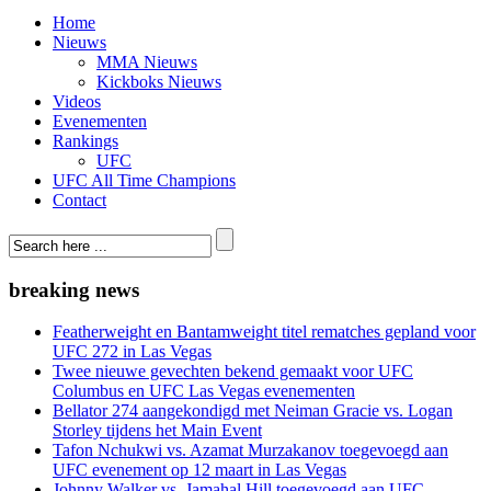
Home
Nieuws
MMA Nieuws
Kickboks Nieuws
Videos
Evenementen
Rankings
UFC
UFC All Time Champions
Contact
breaking news
Featherweight en Bantamweight titel rematches gepland voor
UFC 272 in Las Vegas
Twee nieuwe gevechten bekend gemaakt voor UFC
Columbus en UFC Las Vegas evenementen
Bellator 274 aangekondigd met Neiman Gracie vs. Logan
Storley tijdens het Main Event
Tafon Nchukwi vs. Azamat Murzakanov toegevoegd aan
UFC evenement op 12 maart in Las Vegas
Johnny Walker vs. Jamahal Hill toegevoegd aan UFC