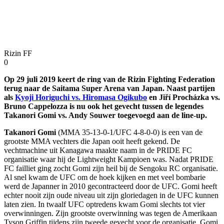
Rizin FF
0
Op 29 juli 2019 keert de ring van de Rizin Fighting Federation
terug naar de Saitama Super Arena van Japan. Naast partijen
als
Kyoji Horiguchi vs. Hiromasa Ogikubo
en Jiří Procházka vs.
Bruno Cappelozza is nu ook het gevecht tussen de legendes
Takanori Gomi vs. Andy Souwer toegevoegd aan de line-up.
Takanori Gomi
(MMA 35-13-0-1/UFC 4-8-0-0) is een van de
grootste MMA vechters die Japan ooit heeft gekend. De
vechtmachine uit Kanagawa maakte naam in de PRIDE FC
organisatie waar hij de Lightweight Kampioen was. Nadat PRIDE
FC failliet ging zocht Gomi zijn heil bij de Sengoku RC organisatie.
Al snel kwam de UFC om de hoek kijken en met veel bombarie
werd de Japanner in 2010 gecontracteerd door de UFC. Gomi heeft
echter nooit zijn oude niveau uit zijn gloriedagen in de UFC kunnen
laten zien. In twaalf UFC optredens kwam Gomi slechts tot vier
overwinningen. Zijn grootste overwinning was tegen de Amerikaan
Tyson Griffin tijdens zijn tweede gevecht voor de organisatie. Gomi