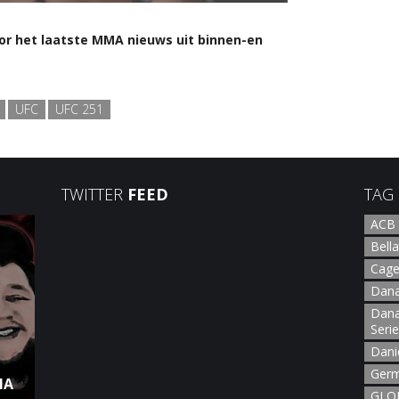
or het laatste MMA nieuws uit binnen-en
UFC
UFC 251
TWITTER
FEED
TAG
ACB
Bella
Cage
Dana
Dana
Seri
Dani
Germ
NA
GLOR