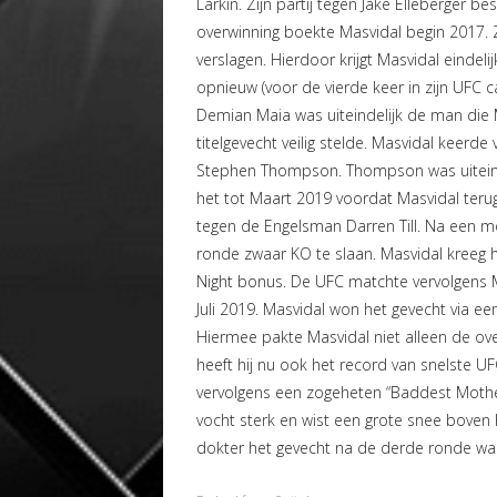
Larkin. Zijn partij tegen Jake Elleberger b
overwinning boekte Masvidal begin 2017.
verslagen. Hierdoor krijgt Masvidal eindelij
opnieuw (voor de vierde keer in zijn UFC ca
Demian Maia was uiteindelijk de man die M
titelgevecht veilig stelde. Masvidal keerd
Stephen Thompson. Thompson was uiteinde
het tot Maart 2019 voordat Masvidal ter
tegen de Engelsman Darren Till. Na een moei
ronde zwaar KO te slaan. Masvidal kreeg h
Night bonus. De UFC matchte vervolgens 
Juli 2019. Masvidal won het gevecht via ee
Hiermee pakte Masvidal niet alleen de ov
heeft hij nu ook het record van snelste UF
vervolgens een zogeheten “Baddest Motherf
vocht sterk en wist een grote snee boven 
dokter het gevecht na de derde ronde waa