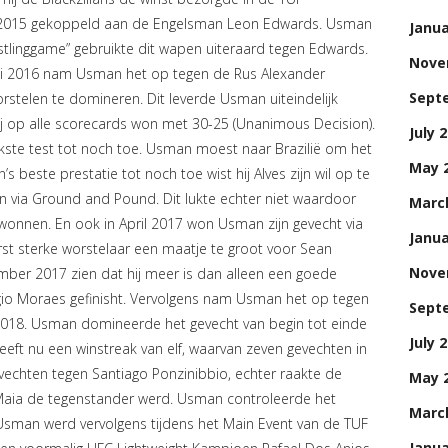
d 2015 gekoppeld aan de Engelsman Leon Edwards. Usman
Janua
stlinggame” gebruikte dit wapen uiteraard tegen Edwards.
Nove
li 2016 nam Usman het op tegen de Rus Alexander
Sept
rstelen te domineren. Dit leverde Usman uiteindelijk
 op alle scorecards won met 30-25 (Unanimous Decision).
July 
ste test tot noch toe. Usman moest naar Brazilië om het
May 
 beste prestatie tot noch toe wist hij Alves zijn wil op te
n via Ground and Pound. Dit lukte echter niet waardoor
Marc
onnen. En ook in April 2017 won Usman zijn gevecht via
Janua
st sterke worstelaar een maatje te groot voor Sean
Nove
ember 2017 zien dat hij meer is dan alleen een goede
rgio Moraes gefinisht. Vervolgens nam Usman het op tegen
Sept
i 2018. Usman domineerde het gevecht van begin tot einde
July 
ft nu een winstreak van elf, waarvan zeven gevechten in
echten tegen Santiago Ponzinibbio, echter raakte de
May 
Maia de tegenstander werd. Usman controleerde het
Marc
Usman werd vervolgens tijdens het Main Event van de TUF
Janua