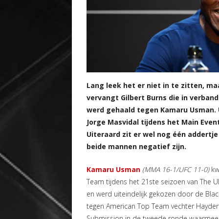
Lang leek het er niet in te zitten, 
vervangt Gilbert Burns die in verban
werd gehaald tegen Kamaru Usman. Us
Jorge Masvidal tijdens het Main Event
Uiteraard zit er wel nog één addertj
beide mannen negatief zijn.
Kamaru Usman
(MMA 16-1/UFC 11-0)
kwa
Team tijdens het 21ste seizoen van The U
en werd uiteindelijk gekozen door de Bla
tegen American Top Team vechter Hayder
Submission in de tweede ronde waarmee hi