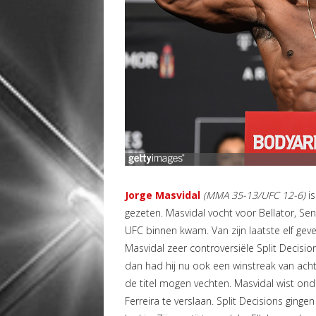
Jorge Masvidal
(MMA 35-13/UFC 12-6)
is
gezeten. Masvidal vocht voor Bellator, Sen
UFC binnen kwam. Van zijn laatste elf geve
Masvidal zeer controversiële Split Decis
dan had hij nu ook een winstreak van acht
de titel mogen vechten. Masvidal wist on
Ferreira te verslaan. Split Decisions ging