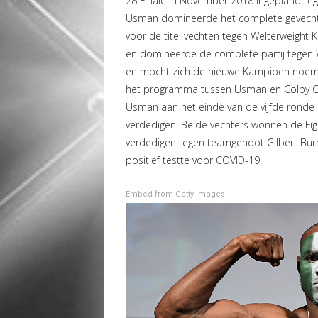
28 Finale in November 2018 ingepland te
Usman domineerde het complete gevecht
voor de titel vechten tegen Welterweight
en domineerde de complete partij tegen 
en mocht zich de nieuwe Kampioen noemen
het programma tussen Usman en Colby Cov
Usman aan het einde van de vijfde ronde C
verdedigen. Beide vechters wonnen de Figh
verdedigen tegen teamgenoot Gilbert Burns
positief testte voor COVID-19.
Embed from Getty Images