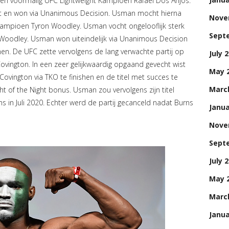
gen voormalig UFC Lightweight Kampioen Rafael Dos Anjos.
 en won via Unanimous Decision. Usman mocht hierna
Nove
 Kampioen Tyron Woodley. Usman vocht ongelooflijk sterk
Sept
Woodley. Usman won uiteindelijk via Unanimous Decision
. De UFC zette vervolgens de lang verwachte partij op
July 
ington. In een zeer gelijkwaardig opgaand gevecht wist
May 
ovington via TKO te finishen en de titel met succes te
Marc
t of the Night bonus. Usman zou vervolgens zijn titel
 in Juli 2020. Echter werd de partij gecanceld nadat Burns
Janua
Nove
Sept
July 
May 
Marc
Janua