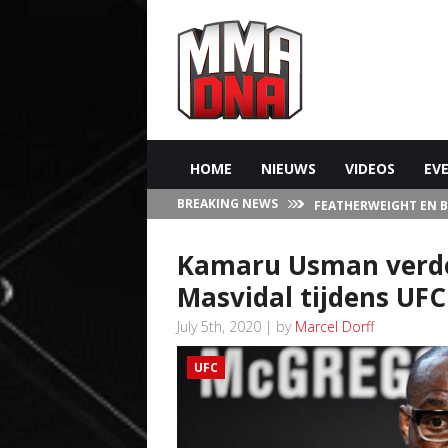
HOME
NIEUWS
VIDEOS
EV
BREAKING NEWS
FEATHERWEIGHT EN 
IN LAS VEGAS
Kamaru Usman verded
Masvidal tijdens UFC
July 5th, 2020 | by
Marcel Dorff
UFC