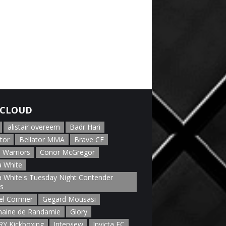
CLOUD
alistair overeem
Badr Hari
tor
Bellator MMA
Brave CF
 Warriors
Conor McGregor
 White
 White's Tuesday Night Contender
es
el Cormier
Gegard Mousasi
aine de Randamie
Glory
Y Kickboxing
Interview
Invicta FC