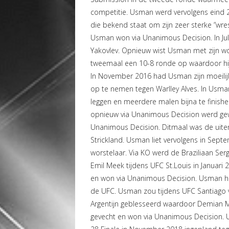
competitie. Usman werd vervolgens ein
die bekend staat om zijn zeer sterke ”wre
Usman won via Unanimous Decision. In Ju
Yakovlev. Opnieuw wist Usman met zijn wo
tweemaal een 10-8 ronde op waardoor hij
In November 2016 had Usman zijn moeilijk
op te nemen tegen Warlley Alves. In Usman’s
leggen en meerdere malen bijna te finishe
opnieuw via Unanimous Decision werd gew
Unanimous Decision. Ditmaal was de uiter
Strickland. Usman liet vervolgens in Sept
worstelaar. Via KO werd de Braziliaan Se
Emil Meek tijdens UFC St.Louis in Januar
en won via Unanimous Decision. Usman hee
de UFC. Usman zou tijdens UFC Santiago v
Argentijn geblesseerd waardoor Demian 
gevecht en won via Unanimous Decision. 