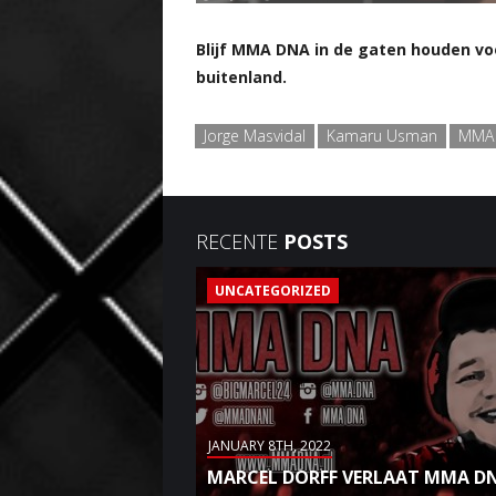
Blijf MMA DNA in de gaten houden vo
buitenland.
Jorge Masvidal
Kamaru Usman
MMA
RECENTE
POSTS
UNCATEGORIZED
JANUARY 8TH, 2022
MARCEL DORFF VERLAAT MMA D