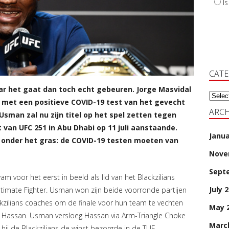
I
CAT
maar het gaat dan toch echt gebeuren. Jorge Masvidal
Categ
d met een positieve COVID-19 test van het gevecht
ARCH
man zal nu zijn titel op het spel zetten tegen
 van UFC 251 in Abu Dhabi op 11 juli aanstaande.
Janua
e onder het gras: de COVID-19 testen moeten van
Nove
Sept
m voor het eerst in beeld als lid van het Blackzilians
July 
ltimate Fighter. Usman won zijn beide voorronde partijen
ckzilians coaches om de finale voor hun team te vechten
May 
 Hassan. Usman versloeg Hassan via Arm-Triangle Choke
Marc
j de Blackzilians de winst bezorgde in de TUF