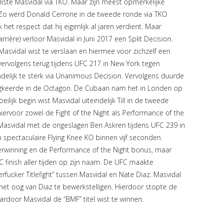
esliste Masvidal via TKO. Maar zijn meest opmerkelijke
 Zo werd Donald Cerrone in de tweede ronde via TKO
k het respect dat hij eigenlijk al jaren verdient. Maar
rrière) verloor Masvidal in Juni 2017 een Split Decision.
asvidal wist te verslaan en hiermee voor zichzelf een
e vervolgens terug tijdens UFC 217 in New York tegen
lijk te sterk via Unanimous Decision. Vervolgens duurde
ugkeerde in de Octagon. De Cubaan nam het in Londen op
lijk begin wist Masvidal uiteindelijk Till in de tweede
iervoor zowel de Fight of the Night als Performance of the
Masvidal met de ongeslagen Ben Askren tijdens UFC 239 in
n spectaculaire Flying Knee KO binnen vijf seconden.
erwinning en de Performance of the Night bonus, maar
C finish aller tijden op zijn naam. De UFC maakte
ucker Titlefight” tussen Masvidal en Nate Diaz. Masvidal
het oog van Diaz te bewerkstelligen. Hierdoor stopte de
rdoor Masvidal de “BMF” titel wist te winnen.