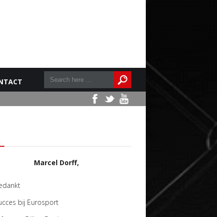
NTACT
L
Marcel Dorff,
edankt
ucces bij Eurosport