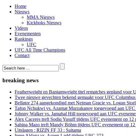
Home
Nieuws
MMA Nieuws
Kickboks Nieuws
Videos
Evenementen
Rankings
UFC
UFC All Time Champions
Contact
breaking news
Featherweight en Bantamweight titel rematches gepland voor 
Twee nieuwe gevechten bekend gemaakt voor UFC Columbus
Bellator 274 aangekondigd met Neiman Gracie vs. Logan Storle
Tafon Nchukwi vs. Azamat Murzakanov toegevoegd aan UFC e
Johnny Walker vs. Jamahal Hill toegevoegd aan UFC evenement
Alex Caceres treft Sodiq Yusuff tijdens UFC evenement op 12 
Sabina Mazo treft Mandy Böhm tijdens UFC evenement op 12 
Uitslagen : RIZIN FF 33 : Saitama
Irene Aldana vs. Aspen Ladd tijdens UFC 273