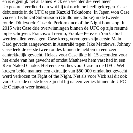
en is eigenlijk net al James Vick een vechter die veel meer
”exposure” verdiend dan wat hij tot noch toe heeft gekregen. Case
debuteerde in de UFC tegen Kazuki Tokudome. In Japan won Case
via een Technical Submission (Guillotine Choke) in de tweede
ronde. Dit leverde Case de Performance of the Night bonus op. In
2015 wist Case drie overwinningen binnen de UFC op zijn resumé
bij te schrijven. Francisco Trevino, Frankie Perez en Yan Cabral
werden allen verslagen. Case kreeg vervolgens zijn eerste Main
Card gevecht aangewezen in Australië tegen Jake Matthews. Johnny
Case leek de eerste twee rondes binnen te hebben in een zeer
aantrekkelijk gevecht. Helaas voor Case tikte hij 15 seconden voor
het einde van het gevecht af omdat Matthews hem vast had in een
Rear Naked Choke. Het eerste verlies voor Case in de UFC. Wel
kregen beide mannen een extraatje van $50.000 omdat het gevecht
werd verkozen tot Fight of the Night. Net als voor Vick zal dit ook
voor Case de eerste keer zijn dat hij na een verlies binnen de UFC
de Octagon weer instapt.