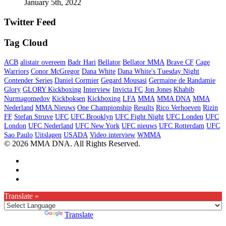
January 5th, 2022
Twitter Feed
Tag Cloud
ACB
alistair overeem
Badr Hari
Bellator
Bellator MMA
Brave CF
Cage
Warriors
Conor McGregor
Dana White
Dana White's Tuesday Night
Contender Series
Daniel Cormier
Gegard Mousasi
Germaine de Randamie
Glory
GLORY Kickboxing
Interview
Invicta FC
Jon Jones
Khabib
Nurmagomedov
Kickboksen
Kickboxing
LFA
MMA
MMA DNA
MMA
Nederland
MMA Nieuws
One Championship
Results
Rico Verhoeven
Rizin
FF
Stefan Struve
UFC
UFC Brooklyn
UFC Fight Night
UFC Londen
UFC
London
UFC Nederland
UFC New York
UFC nieuws
UFC Rotterdam
UFC
Sao Paulo
Uitslagen
USADA
Video interview
WMMA
© 2026 MMA DNA. All Rights Reserved.
Translate »
Powered by
Translate