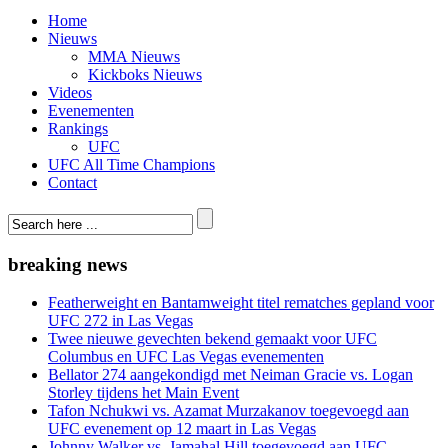
Home
Nieuws
MMA Nieuws
Kickboks Nieuws
Videos
Evenementen
Rankings
UFC
UFC All Time Champions
Contact
breaking news
Featherweight en Bantamweight titel rematches gepland voor
UFC 272 in Las Vegas
Twee nieuwe gevechten bekend gemaakt voor UFC
Columbus en UFC Las Vegas evenementen
Bellator 274 aangekondigd met Neiman Gracie vs. Logan
Storley tijdens het Main Event
Tafon Nchukwi vs. Azamat Murzakanov toegevoegd aan
UFC evenement op 12 maart in Las Vegas
Johnny Walker vs. Jamahal Hill toegevoegd aan UFC