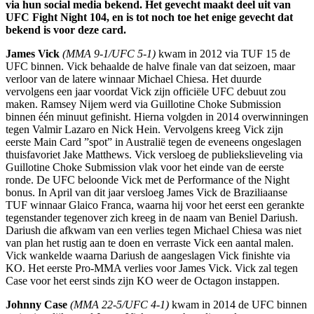
via hun social media bekend. Het gevecht maakt deel uit van
UFC Fight Night 104, en is tot noch toe het enige gevecht dat
bekend is voor deze card.
James Vick
(MMA 9-1/UFC 5-1)
kwam in 2012 via TUF 15 de
UFC binnen. Vick behaalde de halve finale van dat seizoen, maar
verloor van de latere winnaar Michael Chiesa. Het duurde
vervolgens een jaar voordat Vick zijn officiële UFC debuut zou
maken. Ramsey Nijem werd via Guillotine Choke Submission
binnen één minuut gefinisht. Hierna volgden in 2014 overwinningen
tegen Valmir Lazaro en Nick Hein. Vervolgens kreeg Vick zijn
eerste Main Card ”spot” in Australië tegen de eveneens ongeslagen
thuisfavoriet Jake Matthews. Vick versloeg de publiekslieveling via
Guillotine Choke Submission vlak voor het einde van de eerste
ronde. De UFC beloonde Vick met de Performance of the Night
bonus. In April van dit jaar versloeg James Vick de Braziliaanse
TUF winnaar Glaico Franca, waarna hij voor het eerst een gerankte
tegenstander tegenover zich kreeg in de naam van Beniel Dariush.
Dariush die afkwam van een verlies tegen Michael Chiesa was niet
van plan het rustig aan te doen en verraste Vick een aantal malen.
Vick wankelde waarna Dariush de aangeslagen Vick finishte via
KO. Het eerste Pro-MMA verlies voor James Vick. Vick zal tegen
Case voor het eerst sinds zijn KO weer de Octagon instappen.
Johnny Case
(MMA 22-5/UFC 4-1)
kwam in 2014 de UFC binnen