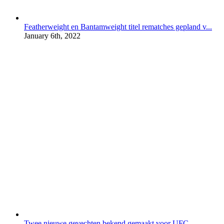
Featherweight en Bantamweight titel rematches gepland v...
January 6th, 2022
Twee nieuwe gevechten bekend gemaakt voor UFC