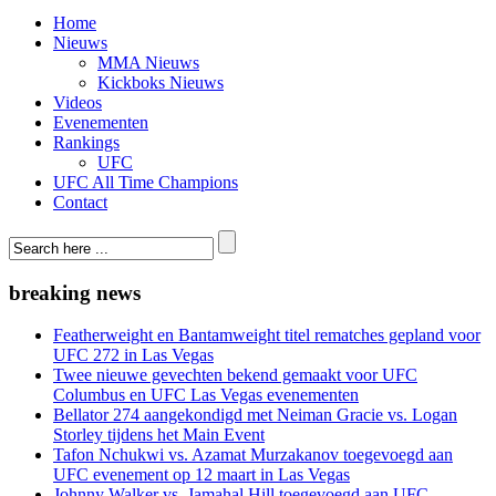
Home
Nieuws
MMA Nieuws
Kickboks Nieuws
Videos
Evenementen
Rankings
UFC
UFC All Time Champions
Contact
breaking news
Featherweight en Bantamweight titel rematches gepland voor
UFC 272 in Las Vegas
Twee nieuwe gevechten bekend gemaakt voor UFC
Columbus en UFC Las Vegas evenementen
Bellator 274 aangekondigd met Neiman Gracie vs. Logan
Storley tijdens het Main Event
Tafon Nchukwi vs. Azamat Murzakanov toegevoegd aan
UFC evenement op 12 maart in Las Vegas
Johnny Walker vs. Jamahal Hill toegevoegd aan UFC