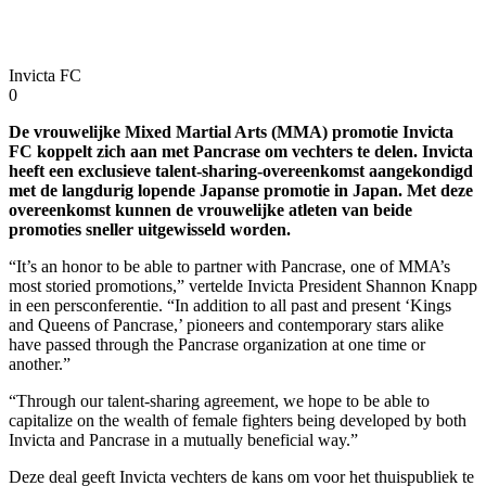
Invicta FC
0
De vrouwelijke Mixed Martial Arts (MMA) promotie Invicta
FC koppelt zich aan met Pancrase om vechters te delen. Invicta
heeft een exclusieve talent-sharing-overeenkomst aangekondigd
met de langdurig lopende Japanse promotie in Japan. Met deze
overeenkomst kunnen de vrouwelijke atleten van beide
promoties sneller uitgewisseld worden.
“It’s an honor to be able to partner with Pancrase, one of MMA’s
most storied promotions,” vertelde Invicta President Shannon Knapp
in een persconferentie. “In addition to all past and present ‘Kings
and Queens of Pancrase,’ pioneers and contemporary stars alike
have passed through the Pancrase organization at one time or
another.”
“Through our talent-sharing agreement, we hope to be able to
capitalize on the wealth of female fighters being developed by both
Invicta and Pancrase in a mutually beneficial way.”
Deze deal geeft Invicta vechters de kans om voor het thuispubliek te