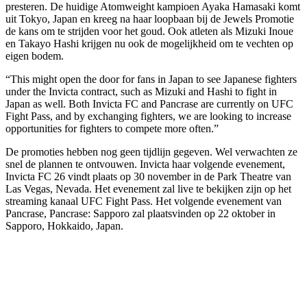
presteren. De huidige Atomweight kampioen Ayaka Hamasaki komt
uit Tokyo, Japan en kreeg na haar loopbaan bij de Jewels Promotie
de kans om te strijden voor het goud. Ook atleten als Mizuki Inoue
en Takayo Hashi krijgen nu ook de mogelijkheid om te vechten op
eigen bodem.
“This might open the door for fans in Japan to see Japanese fighters
under the Invicta contract, such as Mizuki and Hashi to fight in
Japan as well. Both Invicta FC and Pancrase are currently on UFC
Fight Pass, and by exchanging fighters, we are looking to increase
opportunities for fighters to compete more often.”
De promoties hebben nog geen tijdlijn gegeven. Wel verwachten ze
snel de plannen te ontvouwen. Invicta haar volgende evenement,
Invicta FC 26 vindt plaats op 30 november in de Park Theatre van
Las Vegas, Nevada. Het evenement zal live te bekijken zijn op het
streaming kanaal UFC Fight Pass. Het volgende evenement van
Pancrase, Pancrase: Sapporo zal plaatsvinden op 22 oktober in
Sapporo, Hokkaido, Japan.