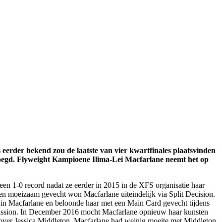
s eerder bekend zou de laatste van vier kwartfinales plaatsvinden
oegd. Flyweight Kampioene Ilima-Lei Macfarlane neemt het op
en 1-0 record nadat ze eerder in 2015 in de XFS organisatie haar
 moeizaam gevecht won Macfarlane uiteindelijk via Split Decision.
 in Macfarlane en beloonde haar met een Main Card gevecht tijdens
ission. In December 2016 mocht Macfarlane opnieuw haar kunsten
nover Jessica Middleton. Macfarlane had weinig moeite met Middleton