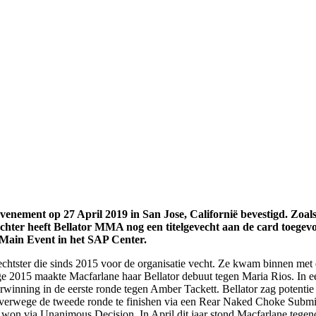
evenement op 27 April 2019 in San Jose, Californië bevestigd. Zoal
ter heeft Bellator MMA nog een titelgevecht aan de card toegev
-Main Event in het SAP Center.
chtster die sinds 2015 voor de organisatie vecht. Ze kwam binnen met e
15 maakte Macfarlane haar Bellator debuut tegen Maria Rios. In een
inning in de eerste ronde tegen Amber Tackett. Bellator zag potentie
alverwege de tweede ronde te finishen via een Rear Naked Choke Subm
 won via Unanimous Decision. In April dit jaar stond Macfarlane tege