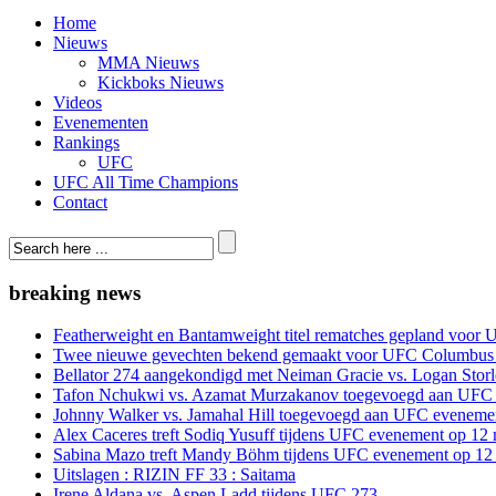
Home
Nieuws
MMA Nieuws
Kickboks Nieuws
Videos
Evenementen
Rankings
UFC
UFC All Time Champions
Contact
breaking news
Featherweight en Bantamweight titel rematches gepland voor 
Twee nieuwe gevechten bekend gemaakt voor UFC Columbus
Bellator 274 aangekondigd met Neiman Gracie vs. Logan Storle
Tafon Nchukwi vs. Azamat Murzakanov toegevoegd aan UFC e
Johnny Walker vs. Jamahal Hill toegevoegd aan UFC evenement
Alex Caceres treft Sodiq Yusuff tijdens UFC evenement op 12 
Sabina Mazo treft Mandy Böhm tijdens UFC evenement op 12 
Uitslagen : RIZIN FF 33 : Saitama
Irene Aldana vs. Aspen Ladd tijdens UFC 273