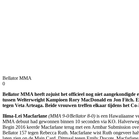
Bellator MMA
0
Bellator MMA heeft zojuist het officieel nog niet aangekondigde 
tussen Welterweight Kampioen Rory MacDonald en Jon Fitch. Ech
tegen Veta Arteaga. Beide vrouwen treffen elkaar tijdens het Co
Ilima-Lei Macfarlane
(MMA 9-0/Bellator 8-0)
is een Hawaiïaanse ve
MMA debuut had gewonnen binnen 10 seconden via KO. Halverwege 20
Begin 2016 keerde Macfarlane terug met een Armbar Submission overw
Bellator 157 tegen Rebecca Ruth. Macfarlane wist Ruth ongeveer h
laten zien op de Main Card. Ditmaal tegen Emily Ducote. Macfarlane