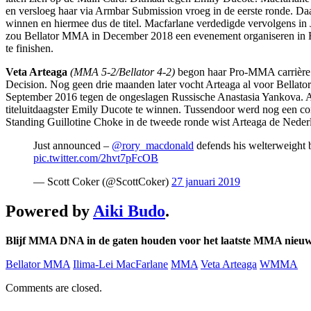
en versloeg haar via Armbar Submission vroeg in de eerste ronde. Da
winnen en hiermee dus de titel. Macfarlane verdedigde vervolgens in
zou Bellator MMA in December 2018 een evenement organiseren in Haw
te finishen.
Veta Arteaga
(MMA 5-2/Bellator 4-2)
begon haar Pro-MMA carrière i
Decision. Nog geen drie maanden later vocht Arteaga al voor Bellat
September 2016 tegen de ongeslagen Russische Anastasia Yankova. Art
titeluitdaagster Emily Ducote te winnen. Tussendoor werd nog een co
Standing Guillotine Choke in de tweede ronde wist Arteaga de Nederl
Just announced –
@rory_macdonald
defends his welterweight b
pic.twitter.com/2hvt7pFcOB
— Scott Coker (@ScottCoker)
27 januari 2019
Powered by
Aiki Budo
.
Blijf MMA DNA in de gaten houden voor het laatste MMA nieuws
Bellator MMA
Ilima-Lei MacFarlane
MMA
Veta Arteaga
WMMA
Comments are closed.