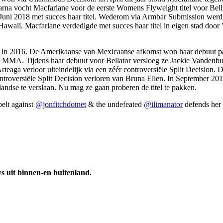
arna vocht Macfarlane voor de eerste Womens Flyweight titel voor Bell
 Juni 2018 met succes haar titel. Wederom via Armbar Submission werd
aii. Macfarlane verdedigde met succes haar titel in eigen stad door 
n 2016. De Amerikaanse van Mexicaanse afkomst won haar debuut partij
or MMA. Tijdens haar debuut voor Bellator versloeg ze Jackie Vandenb
eaga verloor uiteindelijk via een zéér controversiële Split Decision
ntroversiële Split Decision verloren van Bruna Ellen. In September 20
andse te verslaan. Nu mag ze gaan proberen de titel te pakken.
elt against
@jonfitchdotnet
& the undefeated
@ilimanator
defends her 
 uit binnen-en buitenland.