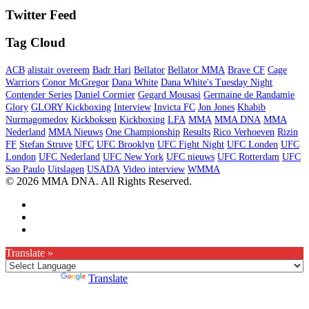
Twitter Feed
Tag Cloud
ACB
alistair overeem
Badr Hari
Bellator
Bellator MMA
Brave CF
Cage
Warriors
Conor McGregor
Dana White
Dana White's Tuesday Night
Contender Series
Daniel Cormier
Gegard Mousasi
Germaine de Randamie
Glory
GLORY Kickboxing
Interview
Invicta FC
Jon Jones
Khabib
Nurmagomedov
Kickboksen
Kickboxing
LFA
MMA
MMA DNA
MMA
Nederland
MMA Nieuws
One Championship
Results
Rico Verhoeven
Rizin
FF
Stefan Struve
UFC
UFC Brooklyn
UFC Fight Night
UFC Londen
UFC
London
UFC Nederland
UFC New York
UFC nieuws
UFC Rotterdam
UFC
Sao Paulo
Uitslagen
USADA
Video interview
WMMA
© 2026 MMA DNA. All Rights Reserved.
Translate »
Powered by
Translate