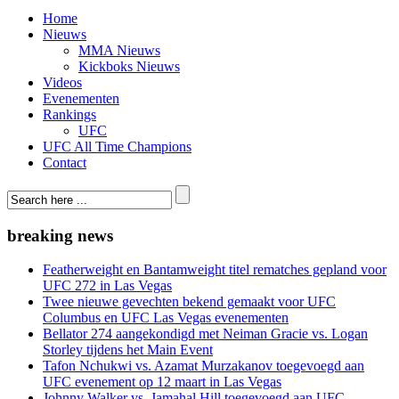
Home
Nieuws
MMA Nieuws
Kickboks Nieuws
Videos
Evenementen
Rankings
UFC
UFC All Time Champions
Contact
breaking news
Featherweight en Bantamweight titel rematches gepland voor
UFC 272 in Las Vegas
Twee nieuwe gevechten bekend gemaakt voor UFC
Columbus en UFC Las Vegas evenementen
Bellator 274 aangekondigd met Neiman Gracie vs. Logan
Storley tijdens het Main Event
Tafon Nchukwi vs. Azamat Murzakanov toegevoegd aan
UFC evenement op 12 maart in Las Vegas
Johnny Walker vs. Jamahal Hill toegevoegd aan UFC