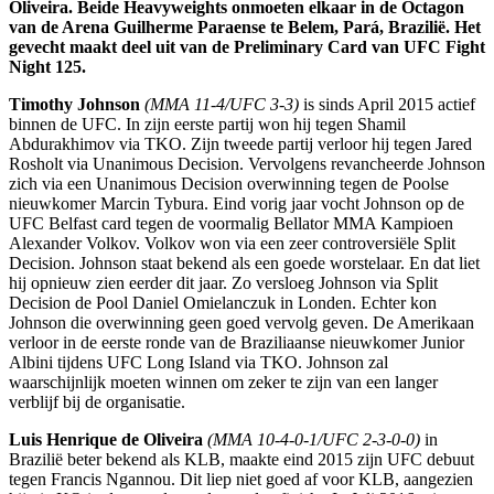
Oliveira. Beide Heavyweights onmoeten elkaar in de Octagon
van de Arena Guilherme Paraense te Belem, Pará, Brazilië. Het
gevecht maakt deel uit van de Preliminary Card van UFC Fight
Night 125.
Timothy Johnson
(MMA 11-4/UFC 3-3)
is sinds April 2015 actief
binnen de UFC. In zijn eerste partij won hij tegen Shamil
Abdurakhimov via TKO. Zijn tweede partij verloor hij tegen Jared
Rosholt via Unanimous Decision. Vervolgens revancheerde Johnson
zich via een Unanimous Decision overwinning tegen de Poolse
nieuwkomer Marcin Tybura. Eind vorig jaar vocht Johnson op de
UFC Belfast card tegen de voormalig Bellator MMA Kampioen
Alexander Volkov. Volkov won via een zeer controversiële Split
Decision. Johnson staat bekend als een goede worstelaar. En dat liet
hij opnieuw zien eerder dit jaar. Zo versloeg Johnson via Split
Decision de Pool Daniel Omielanczuk in Londen. Echter kon
Johnson die overwinning geen goed vervolg geven. De Amerikaan
verloor in de eerste ronde van de Braziliaanse nieuwkomer Junior
Albini tijdens UFC Long Island via TKO. Johnson zal
waarschijnlijk moeten winnen om zeker te zijn van een langer
verblijf bij de organisatie.
Luis Henrique de Oliveira
(MMA 10-4-0-1/UFC 2-3-0-0)
in
Brazilië beter bekend als KLB, maakte eind 2015 zijn UFC debuut
tegen Francis Ngannou. Dit liep niet goed af voor KLB, aangezien