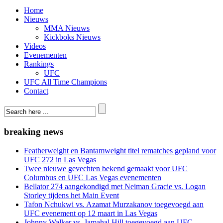
Home
Nieuws
MMA Nieuws
Kickboks Nieuws
Videos
Evenementen
Rankings
UFC
UFC All Time Champions
Contact
breaking news
Featherweight en Bantamweight titel rematches gepland voor
UFC 272 in Las Vegas
Twee nieuwe gevechten bekend gemaakt voor UFC
Columbus en UFC Las Vegas evenementen
Bellator 274 aangekondigd met Neiman Gracie vs. Logan
Storley tijdens het Main Event
Tafon Nchukwi vs. Azamat Murzakanov toegevoegd aan
UFC evenement op 12 maart in Las Vegas
Johnny Walker vs. Jamahal Hill toegevoegd aan UFC