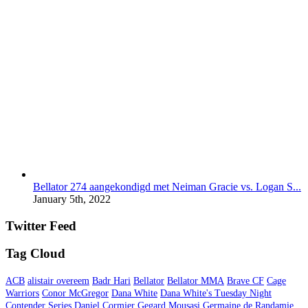
Bellator 274 aangekondigd met Neiman Gracie vs. Logan S...
January 5th, 2022
Twitter Feed
Tag Cloud
ACB
alistair overeem
Badr Hari
Bellator
Bellator MMA
Brave CF
Cage
Warriors
Conor McGregor
Dana White
Dana White's Tuesday Night
Contender Series
Daniel Cormier
Gegard Mousasi
Germaine de Randamie