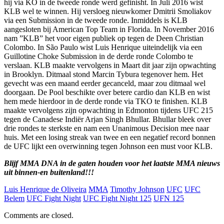
hij via KO in de tweede ronde werd gefinisht. In Juli 2016 wist
KLB wel te winnen. Hij versloeg nieuwkomer Dmitrii Smoliakov
via een Submission in de tweede ronde. Inmiddels is KLB
aangesloten bij American Top Team in Florida. In November 2016
nam ”KLB” het voor eigen publiek op tegen de Deen Christian
Colombo. In São Paulo wist Luis Henrique uiteindelijk via een
Guillotine Choke Submission in de derde ronde Colombo te
verslaan. KLB maakte vervolgens in Maart dit jaar zijn opwachting
in Brooklyn. Ditmaal stond Marcin Tybura tegenover hem. Het
gevecht was een maand eerder gecanceld, maar zou ditmaal wel
doorgaan. De Pool beschikte over betere cardio dan KLB en wist
hem mede hierdoor in de derde ronde via TKO te finishen. KLB
maakte vervolgens zijn opwachting in Edmonton tijdens UFC 215
tegen de Canadese Indiër Arjan Singh Bhullar. Bhullar bleek over
drie rondes te sterkste en nam een Unanimous Decision mee naar
huis. Met een losing streak van twee en een negatief record bonnen
de UFC lijkt een overwinning tegen Johnson een must voor KLB.
Blijf MMA DNA in de gaten houden voor het laatste MMA nieuws
uit binnen-en buitenland!!!
Luis Henrique de Oliveira
MMA
Timothy Johnson
UFC
UFC
Belem
UFC Fight Night
UFC Fight Night 125
UFN 125
Comments are closed.