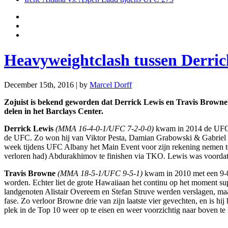
Heavyweightclash tussen Derric
December 15th, 2016 | by
Marcel Dorff
Zojuist is bekend geworden dat Derrick Lewis en Travis Browne
delen in het Barclays Center.
Derrick Lewis
(MMA 16-4-0-1/UFC 7-2-0-0)
kwam in 2014 de UFC b
de UFC. Zo won hij van Viktor Pesta, Damian Grabowski & Gabriel Go
week tijdens UFC Albany het Main Event voor zijn rekening nemen te
verloren had) Abdurakhimov te finishen via TKO. Lewis was voorda
Travis Browne
(MMA 18-5-1/UFC 9-5-1)
kwam in 2010 met een 9-0
worden. Echter liet de grote Hawaiiaan het continu op het moment supr
landgenoten Alistair Overeem en Stefan Struve werden verslagen, ma
fase. Zo verloor Browne drie van zijn laatste vier gevechten, en is hi
plek in de Top 10 weer op te eisen en weer voorzichtig naar boven te 