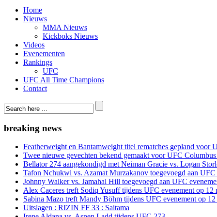
Home
Nieuws
MMA Nieuws
Kickboks Nieuws
Videos
Evenementen
Rankings
UFC
UFC All Time Champions
Contact
breaking news
Featherweight en Bantamweight titel rematches gepland voor 
Twee nieuwe gevechten bekend gemaakt voor UFC Columbus
Bellator 274 aangekondigd met Neiman Gracie vs. Logan Storle
Tafon Nchukwi vs. Azamat Murzakanov toegevoegd aan UFC e
Johnny Walker vs. Jamahal Hill toegevoegd aan UFC evenement
Alex Caceres treft Sodiq Yusuff tijdens UFC evenement op 12 
Sabina Mazo treft Mandy Böhm tijdens UFC evenement op 12 
Uitslagen : RIZIN FF 33 : Saitama
Irene Aldana vs. Aspen Ladd tijdens UFC 273