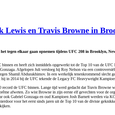
k Lewis en Travis Browne in Bro
 het tegen elkaar gaan opnemen tijdens UFC 208 in Brooklyn, Ne
innen en heeft zich inmiddels opgewerkt tot de Top 10 van de UFC He
nzaga. Afgelopen Juli versloeg hij Roy Nelson via een controversiële
gen Shamil Abdurakhimov. In een werkelijk tenenkrommend slecht gevec
t hij in 2014 bij de UFC tekende de Legacy FC Heavyweight Kampioe
 record de UFC binnen. Lange tijd werd gedacht dat Travis Browne
ême afweten. Zo wist Browne in zijn eerste elf gevechten voor de organ
ar ook Gabriel Gonzaga en oud Kampioen Josh Barnett werden via KO ge
j hierdoor voor het eerst sinds jaren uit de Top 10 van de divisie gekn
kijken.