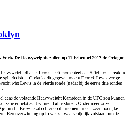
oklyn
w York. De Heavyweights zullen op 11 Februari 2017 de Octagon
avyweight divisie. Lewis heeft momenteel een 5 fight winstreak in
 split decision. Ondanks dit gegeven mocht Derrick Lewis vorige
ht wist Lewis in de vierde ronde (nadat hij de eerste drie rondes
n.
 wel eens de volgende Heavyweight Kampioen in de UFC zou kunnen
isatie er liefst acht winnend af te sluiten. Onder meer onze
finisht. Browne zit echter op dit moment in een zeer moeilijke
ikkerd. Een overwinning op Lewis zal waarschijnlijk volstaan om die