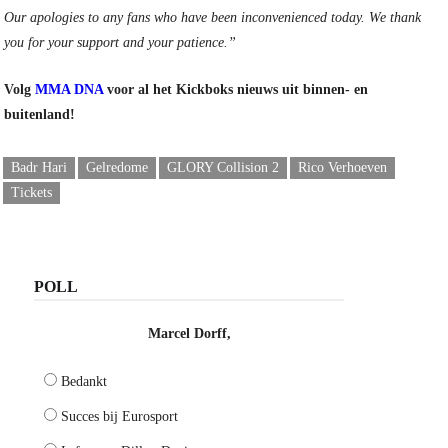
Our apologies to any fans who have been inconvenienced today. We thank
you for your support and your patience.”
Volg
MMA DNA
voor al het Kickboks nieuws uit binnen- en
buitenland!
Badr Hari
Gelredome
GLORY Collision 2
Rico Verhoeven
Tickets
POLL
Marcel Dorff,
Bedankt
Succes bij Eurosport