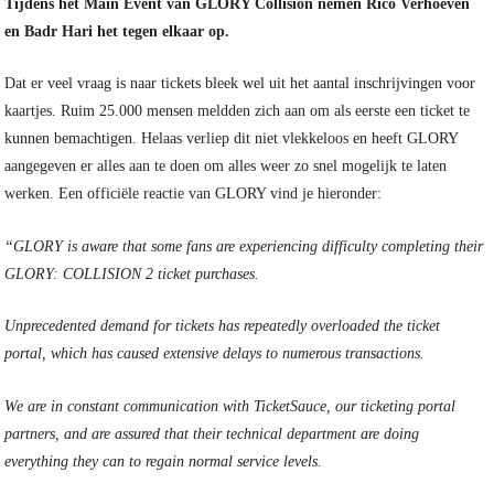
Tijdens het Main Event van GLORY Collision nemen Rico Verhoeven
en Badr Hari het tegen elkaar op.
Dat er veel vraag is naar tickets bleek wel uit het aantal inschrijvingen voor
kaartjes. Ruim 25.000 mensen meldden zich aan om als eerste een ticket te
kunnen bemachtigen. Helaas verliep dit niet vlekkeloos en heeft GLORY
aangegeven er alles aan te doen om alles weer zo snel mogelijk te laten
werken. Een officiële reactie van GLORY vind je hieronder:
“GLORY is aware that some fans are experiencing difficulty completing their
GLORY: COLLISION 2 ticket purchases.
Unprecedented demand for tickets has repeatedly overloaded the ticket
portal, which has caused extensive delays to numerous transactions.
We are in constant communication with TicketSauce, our ticketing portal
partners, and are assured that their technical department are doing
everything they can to regain normal service levels.