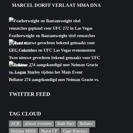
MARCEL DORFF VERLAAT MMA DNA
Featherweight en Bantamweight titel rematches
gepland v...
January 6th, 2022
Twee nieuwe gevechten bekend gemaakt voor UFC
Columbus ...
January 5th, 2022
Bellator 274 aangekondigd met Neiman Gracie vs.
Logan S...
TWITTER FEED
January 5th, 2022
TAG CLOUD
ACB
alistair overeem
Badr Hari
Bellator
Bellator MMA
Brave CF
Cage Warriors