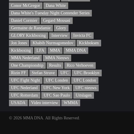
Conor McGregor
Dana White
Dana White's Tuesday Night Contender Series
Daniel Cormier
Gegard Mousasi
Germaine de Randamie
Glory
GLORY Kickboxing
Interview
Invicta FC
Jon Jones
Khabib Nurmagomedov
Kickboksen
Kickboxing
LFA
MMA
MMA DNA
MMA Nederland
MMA Nieuws
One Championship
Results
Rico Verhoeven
Rizin FF
Stefan Struve
UFC
UFC Brooklyn
UFC Fight Night
UFC Londen
UFC London
UFC Nederland
UFC New York
UFC nieuws
UFC Rotterdam
UFC Sao Paulo
Uitslagen
USADA
Video interview
WMMA
© 2026 MMA DNA. All Rights Reserved.