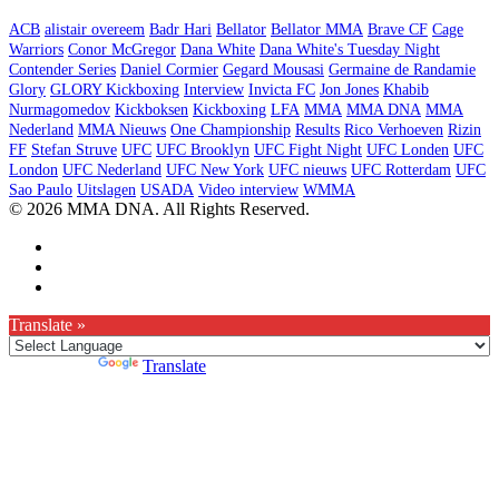
ACB
alistair overeem
Badr Hari
Bellator
Bellator MMA
Brave CF
Cage
Warriors
Conor McGregor
Dana White
Dana White's Tuesday Night
Contender Series
Daniel Cormier
Gegard Mousasi
Germaine de Randamie
Glory
GLORY Kickboxing
Interview
Invicta FC
Jon Jones
Khabib
Nurmagomedov
Kickboksen
Kickboxing
LFA
MMA
MMA DNA
MMA
Nederland
MMA Nieuws
One Championship
Results
Rico Verhoeven
Rizin
FF
Stefan Struve
UFC
UFC Brooklyn
UFC Fight Night
UFC Londen
UFC
London
UFC Nederland
UFC New York
UFC nieuws
UFC Rotterdam
UFC
Sao Paulo
Uitslagen
USADA
Video interview
WMMA
© 2026 MMA DNA. All Rights Reserved.
Translate »
Powered by
Translate