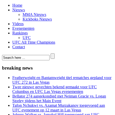
Home
Nieuws
MMA Nieuws
Kickboks Nieuws
Videos
Evenementen
Rankings
UFC
UFC All Time Champions
Contact
breaking news
Featherweight en Bantamweight titel rematches gepland voor
UFC 272 in Las Vegas
Twee nieuwe gevechten bekend gemaakt voor UFC
Columbus en UFC Las Vegas evenementen
Bellator 274 aangekondigd met Neiman Gracie vs. Logan
Storley tijdens het Main Event
Tafon Nchukwi vs. Azamat Murzakanov toegevoegd aan
UFC evenement op 12 maart in Las Vegas
Johnny Walker vs. Jamahal Hill toegevoegd aan UFC