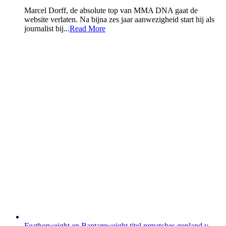
Marcel Dorff, de absolute top van MMA DNA gaat de
website verlaten. Na bijna zes jaar aanwezigheid start hij als
journalist bij...
Read More
Featherweight en Bantamweight titel rematches gepland v...