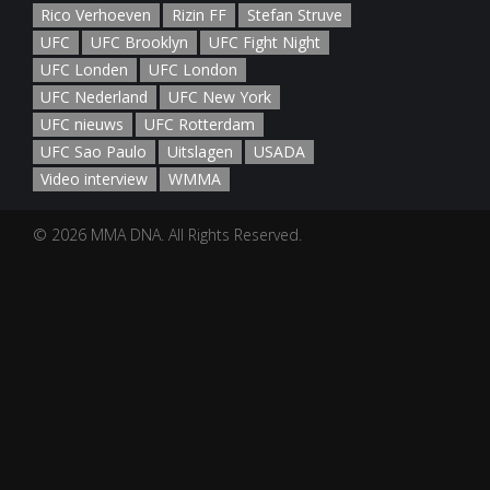
Rico Verhoeven
Rizin FF
Stefan Struve
UFC
UFC Brooklyn
UFC Fight Night
UFC Londen
UFC London
UFC Nederland
UFC New York
UFC nieuws
UFC Rotterdam
UFC Sao Paulo
Uitslagen
USADA
Video interview
WMMA
© 2026 MMA DNA. All Rights Reserved.