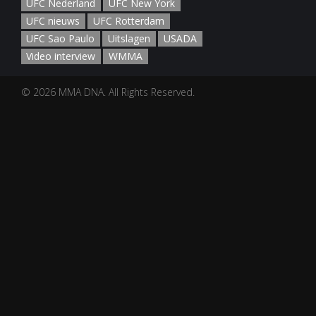
UFC Nederland
UFC New York
UFC nieuws
UFC Rotterdam
UFC Sao Paulo
Uitslagen
USADA
Video interview
WMMA
© 2026 MMA DNA. All Rights Reserved.