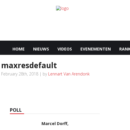
HOME
NIEUWS
VIDEOS
EVENEMENTEN
RANK
maxresdefault
February 28th, 2018 | by
Lennart Van Arendonk
POLL
Marcel Dorff,