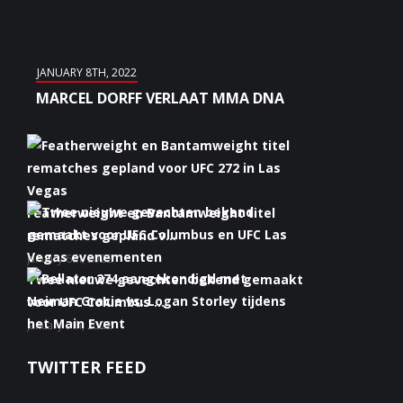
JANUARY 8TH, 2022
MARCEL DORFF VERLAAT MMA DNA
Featherweight en Bantamweight titel
rematches gepland v...
January 6th, 2022
Twee nieuwe gevechten bekend gemaakt
voor UFC Columbus ...
January 5th, 2022
Bellator 274 aangekondigd met Neiman
TWITTER FEED
Gracie vs. Logan S...
January 5th, 2022