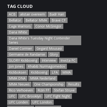
TAG CLOUD
ACB
alistair overeem
Badr Hari
Bellator
Bellator MMA
Brave CF
Cage Warriors
Conor McGregor
Dana White
Dana White's Tuesday Night Contender
Series
Daniel Cormier
Gegard Mousasi
Germaine de Randamie
Glory
GLORY Kickboxing
Interview
Invicta FC
Jon Jones
Khabib Nurmagomedov
Kickboksen
Kickboxing
LFA
MMA
MMA DNA
MMA Nederland
MMA Nieuws
One Championship
Results
Rico Verhoeven
Rizin FF
Stefan Struve
UFC
UFC Brooklyn
UFC Fight Night
UFC Londen
UFC London