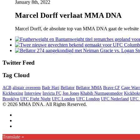
January 8th, 2022
Marcel Dorff verlaat MMA DNA
Marcel Dorff, de absolute top van MMA DNA gaat de website verla
Twitter Feed
Tag Cloud
ACB
alistair overeem
Badr Hari
Bellator
Bellator MMA
Brave CF
Cage Warr
Kickboxing
Interview
Invicta FC
Jon Jones
Khabib Nurmagomedov
Kickbok
Brooklyn
UFC Fight Night
UFC Londen
UFC London
UFC Nederland
UFC 
© 2026 MMA DNA. All Rights Reserved.
Translate »