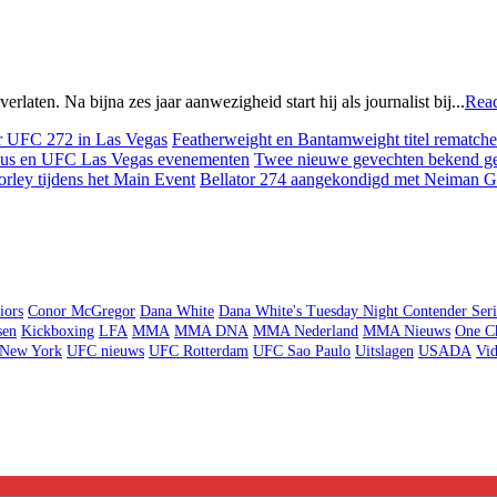
ten. Na bijna zes jaar aanwezigheid start hij als journalist bij...
Rea
Featherweight en Bantamweight titel rematches
Twee nieuwe gevechten bekend g
Bellator 274 aangekondigd met Neiman Gr
iors
Conor McGregor
Dana White
Dana White's Tuesday Night Contender Seri
sen
Kickboxing
LFA
MMA
MMA DNA
MMA Nederland
MMA Nieuws
One C
New York
UFC nieuws
UFC Rotterdam
UFC Sao Paulo
Uitslagen
USADA
Vid