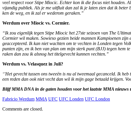
veel respect voor Stipe Miocic. Echter kon ik die focus niet houden. 
vijandig publiek. Als je me uitfluit dan zal ik je laten zien dat ik be
ken de weg, en ik zal er wederom geraken.”
Werdum over Miocic vs. Cormier.
“Ik zou eigenlijk tegen Stipe Miocic het 27ste seizoen van The Ultima
Cormier wil maken. Sowieso gezien beide mannen Kampioenen zijn en z
geaccepteerd. Ik kan niet wachten om te vechten in Londen tegen Volko
punten zijn, en ik ben van plan om mijn sterk punt (BJJ) tegen hem t
raken dan zou ik alsnog het titelgevecht kunnen vechten.’’
Werdum vs. Velasquez in Juli?
‘’Het gevecht tussen ons tweeën is nu al tweemaal gecanceld. Ik heb t
een reden dan ook niet vecht dan wil ik mijn gage betaald krijgen. V
Blijf MMA DNA in de gaten houden voor het laatste MMA nieuws u
Fabricio Werdum
MMA
UFC
UFC Londen
UFC London
Comments are closed.