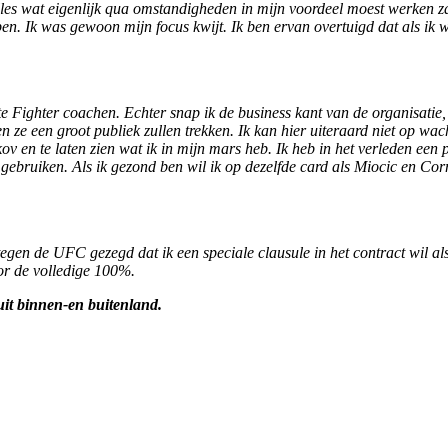
Alles wat eigenlijk qua omstandigheden in mijn voordeel moest werken zag
ter ben. Ik was gewoon mijn focus kwijt. Ik ben ervan overtuigd dat als ik
te Fighter coachen. Echter snap ik de business kant van de organisatie
e een groot publiek zullen trekken. Ik kan hier uiteraard niet op wa
v en te laten zien wat ik in mijn mars heb. Ik heb in het verleden een
e gebruiken. Als ik gezond ben wil ik op dezelfde card als Miocic en Co
egen de UFC gezegd dat ik een speciale clausule in het contract wil al
oor de volledige 100%.
it binnen-en buitenland.