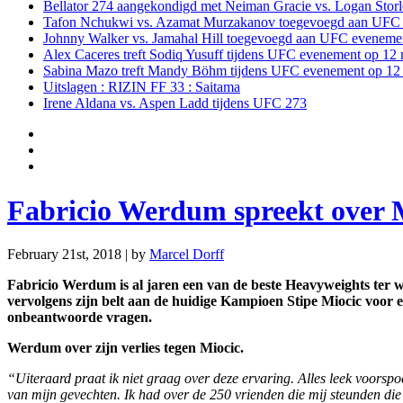
Bellator 274 aangekondigd met Neiman Gracie vs. Logan Storle
Tafon Nchukwi vs. Azamat Murzakanov toegevoegd aan UFC e
Johnny Walker vs. Jamahal Hill toegevoegd aan UFC evenement
Alex Caceres treft Sodiq Yusuff tijdens UFC evenement op 12 
Sabina Mazo treft Mandy Böhm tijdens UFC evenement op 12 
Uitslagen : RIZIN FF 33 : Saitama
Irene Aldana vs. Aspen Ladd tijdens UFC 273
Fabricio Werdum spreekt over M
February 21st, 2018 | by
Marcel Dorff
Fabricio Werdum is al jaren een van de beste Heavyweights ter
vervolgens zijn belt aan de huidige Kampioen Stipe Miocic voor 
onbeantwoorde vragen.
Werdum over zijn verlies tegen Miocic.
“Uiteraard praat ik niet graag over deze ervaring. Alles leek voorsp
van mijn gevechten. Ik had over de 250 vrienden die mij steunden die