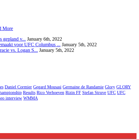
d More
 gepland v...
January 6th, 2022
emaakt voor UFC Columbus ...
January 5th, 2022
acie vs. Logan S...
January 5th, 2022
es
Daniel Cormier
Gegard Mousasi
Germaine de Randamie
Glory
GLORY
hampionship
Results
Rico Verhoeven
Rizin FF
Stefan Struve
UFC
UFC
eo interview
WMMA