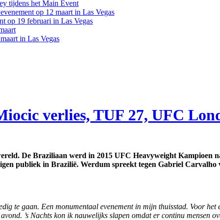
y tijdens het Main Event
venement op 12 maart in Las Vegas
 op 19 februari in Las Vegas
maart
maart in Las Vegas
iocic verlies, TUF 27, UFC Lon
 wereld. De Braziliaan werd in 2015 UFC Heavyweight Kampioen n
eigen publiek in Brazilië. Werdum spreekt tegen Gabriel Carvalho
oedig te gaan. Een monumentaal evenement in mijn thuisstad. Voor het e
 avond. ’s Nachts kon ik nauwelijks slapen omdat er continu mensen ove