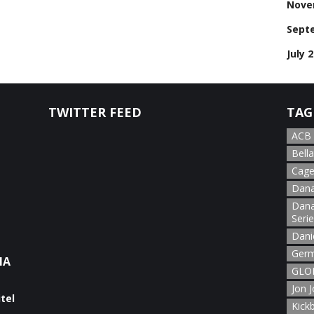
Nove
Sept
July 
TWITTER FEED
TAG
ACB
Bella
Cage
Dana
Dana
Seri
Dani
Germ
NA
GLOR
Jon 
Kick