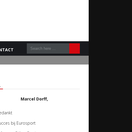
NTACT
L
Marcel Dorff,
edankt
ucces bij Eurosport