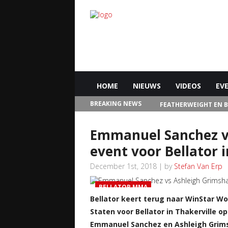
HOME
NIEUWS
VIDEOS
EV
BREAKING NEWS
FEATHERWEIGHT EN 
IN LAS VEGAS
Emmanuel Sanchez v
event voor Bellator i
December 1st, 2018 | by
Stefan Van Erp
BELLATOR MMA
Bellator keert terug naar WinStar Wo
Staten voor Bellator in Thakerville o
Emmanuel Sanchez en Ashleigh Grimsh