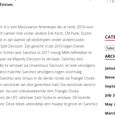
I
fzitten.
9-3)
is een Mexicaanse Amerikaan die al sinds 2014 voor
port samen met onder andere Erik Koch, CM Punk, Dustin
CAT
 in zijn laatste vijf wedstrijden onder andere Justin
plit Decision. Zijn gevecht in Juli 2016 tegen Daniel
Categ
ion. Echter wist Sanchez in 2017 menig MMA liefhebber te
ARCH
an via Majority Decision te verslaan. Sanchez wist
 te verslaan via Unanimous Decision, en leek vervolgens
Janua
Bellator matchte Sanchez vervolgens tegen voormalig
Nove
Sanchez wist Straus in de derde ronde via Triangle Choke
en winstreak van drie gevechten had. Die winstreak werd in
Sept
ngen. Via een indrukwekkende Arm Triangle Choke
July 
z de UFC veteraan Sam Sicilia te verslaan. Dit leverde
ire. Deze bleek uiteindelijk een maatje te groot en Sanchez
May 
Marc