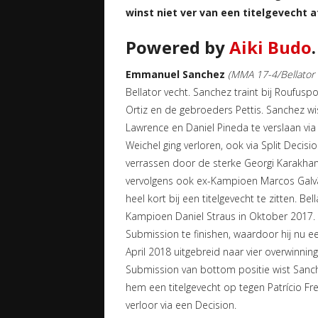
winst niet ver van een titelgevecht a
Powered by
Aiki Budo
.
Emmanuel Sanchez
(MMA 17-4/Bellator 
Bellator vecht. Sanchez traint bij Roufus
Ortiz en de gebroeders Pettis. Sanchez wist
Lawrence en Daniel Pineda te verslaan via S
Weichel ging verloren, ook via Split Decis
verrassen door de sterke Georgi Karakhany
vervolgens ook ex-Kampioen Marcos Galvão
heel kort bij een titelgevecht te zitten. 
Kampioen Daniel Straus in Oktober 2017. 
Submission te finishen, waardoor hij nu e
April 2018 uitgebreid naar vier overwinni
Submission van bottom positie wist Sanche
hem een titelgevecht op tegen Patrício Fre
verloor via een Decision.