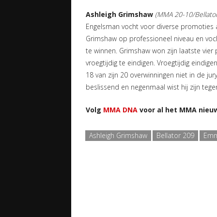
Ashleigh Grimshaw
(MMA 20-10/Bellator
Engelsman vocht voor diverse promoties 
Grimshaw op professioneel niveau en vocht
te winnen. Grimshaw won zijn laatste vier p
vroegtijdig te eindigen. Vroegtijdig eindige
18 van zijn 20 overwinningen niet in de 
beslissend en negenmaal wist hij zijn teg
Volg
MMA DNA
voor al het MMA nieuw
Ashleigh Grimshaw
Bellator 209
Emm