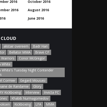
mber 2016
October 2016
ember 2016
August 2016
2016
June 2016
 CLOUD
alistair overeem
Badr Hari
tor
Bellator MMA
Brave CF
 Warriors
Conor McGregor
 White
 White's Tuesday Night Contender
es
el Cormier
Gegard Mousasi
aine de Randamie
Glory
Y Kickboxing
Interview
Invicta FC
Jones
Khabib Nurmagomedov
boksen
Kickboxing
LFA
MMA