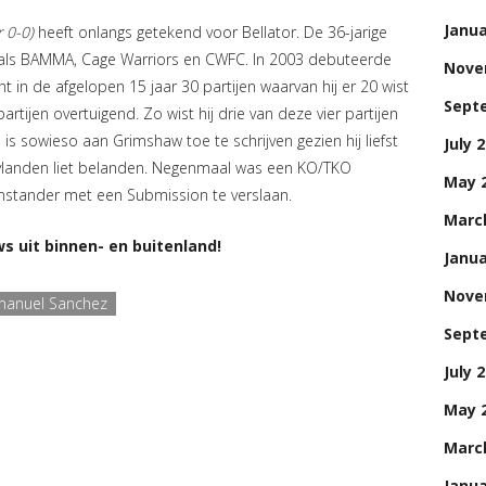
Janua
 0-0)
heeft onlangs getekend voor Bellator. De 36-jarige
als BAMMA, Cage Warriors en CWFC. In 2003 debuteerde
Nove
 in de afgelopen 15 jaar 30 partijen waarvan hij er 20 wist
Sept
artijen overtuigend. Zo wist hij drie van deze vier partijen
n is sowieso aan Grimshaw toe te schrijven gezien hij liefst
July 
jurylanden liet belanden. Negenmaal was een KO/TKO
May 
enstander met een Submission te verslaan.
Marc
s uit binnen- en buitenland!
Janua
Nove
anuel Sanchez
Sept
July 
May 
Marc
Janua