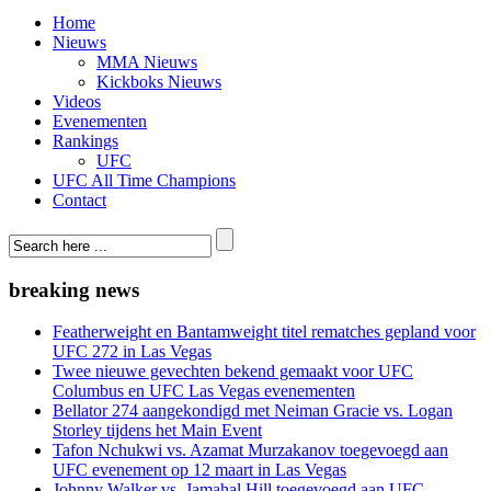
Home
Nieuws
MMA Nieuws
Kickboks Nieuws
Videos
Evenementen
Rankings
UFC
UFC All Time Champions
Contact
breaking news
Featherweight en Bantamweight titel rematches gepland voor
UFC 272 in Las Vegas
Twee nieuwe gevechten bekend gemaakt voor UFC
Columbus en UFC Las Vegas evenementen
Bellator 274 aangekondigd met Neiman Gracie vs. Logan
Storley tijdens het Main Event
Tafon Nchukwi vs. Azamat Murzakanov toegevoegd aan
UFC evenement op 12 maart in Las Vegas
Johnny Walker vs. Jamahal Hill toegevoegd aan UFC