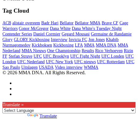
Tag Cloud
ACB
alistair overeem
Badr Hari
Bellator
Bellator MMA
Brave CF
Cage
Warriors
Conor McGregor
Dana White
Dana White's Tuesday Night
Contender Series
Daniel Cormier
Gegard Mousasi
Germaine de Randamie
Glory
GLORY Kickboxing
Interview
Invicta FC
Jon Jones
Khabib
Nurmagomedov
Kickboksen
Kickboxing
LFA
MMA
MMA DNA
MMA
Nederland
MMA Nieuws
One Championship
Results
Rico Verhoeven
Rizin
FF
Stefan Struve
UFC
UFC Brooklyn
UFC Fight Night
UFC Londen
UFC
London
UFC Nederland
UFC New York
UFC nieuws
UFC Rotterdam
UFC
Sao Paulo
Uitslagen
USADA
Video interview
WMMA
© 2026 MMA DNA. All Rights Reserved.
Translate »
Powered by
Translate