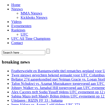
Home
Nieuws
MMA Nieuws
Kickboks Nieuws
Videos
Evenementen
Rankings
UFC
UFC All Time Champions
Contact
breaking news
Featherweight en Bantamweight titel rematches gepland voor 
Twee nieuwe gevechten bekend gemaakt voor UFC Columbus
Bellator 274 aangekondigd met Neiman Gracie vs. Logan Storle
Tafon Nchukwi vs. Azamat Murzakanov toegevoegd aan UFC e
Johnny Walker vs. Jamahal Hill toegevoegd aan UFC evenement
Alex Caceres treft Sodiq Yusuff tijdens UFC evenement op 12 
Sabina Mazo treft Mandy Böhm tijdens UFC evenement op 12 
Uitslagen : RIZIN FF 33 : Saitama
Irene Aldana vs. Aspen Ladd tijdens UFC 273