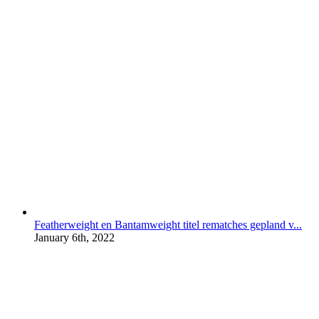
Featherweight en Bantamweight titel rematches gepland v...
January 6th, 2022