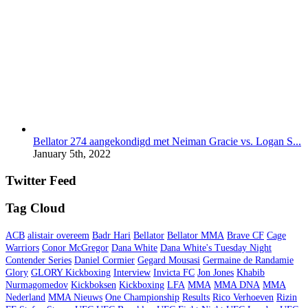
Bellator 274 aangekondigd met Neiman Gracie vs. Logan S...
January 5th, 2022
Twitter Feed
Tag Cloud
ACB
alistair overeem
Badr Hari
Bellator
Bellator MMA
Brave CF
Cage
Warriors
Conor McGregor
Dana White
Dana White's Tuesday Night
Contender Series
Daniel Cormier
Gegard Mousasi
Germaine de Randamie
Glory
GLORY Kickboxing
Interview
Invicta FC
Jon Jones
Khabib
Nurmagomedov
Kickboksen
Kickboxing
LFA
MMA
MMA DNA
MMA
Nederland
MMA Nieuws
One Championship
Results
Rico Verhoeven
Rizin