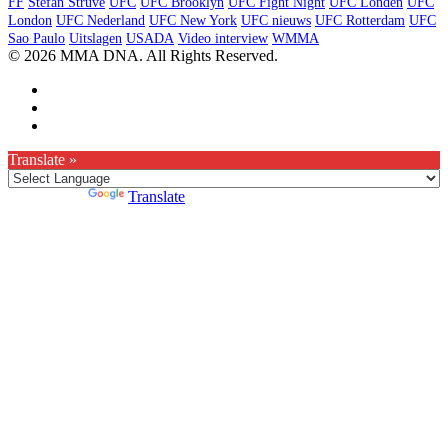
FF
Stefan Struve
UFC
UFC Brooklyn
UFC Fight Night
UFC Londen
UFC
London
UFC Nederland
UFC New York
UFC nieuws
UFC Rotterdam
UFC
Sao Paulo
Uitslagen
USADA
Video interview
WMMA
© 2026 MMA DNA. All Rights Reserved.
Translate »
Powered by
Translate