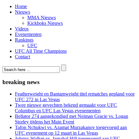
Home
Nieuws
MMA Nieuws
Kickboks Nieuws
Videos
Evenementen
Rankings
UFC
UFC All Time Champions
Contact
breaking news
Featherweight en Bantamweight titel rematches gepland voor
UFC 272 in Las Vegas
Twee nieuwe gevechten bekend gemaakt voor UFC
Columbus en UFC Las Vegas evenementen
Bellator 274 aangekondigd met Neiman Gracie vs. Logan
Storley tijdens het Main Event
Tafon Nchukwi vs. Azamat Murzakanov toegevoegd aan
UFC evenement op 12 maart in Las Vegas
Johnny Walker vs. Jamahal Hill toegevoegd aan UFC