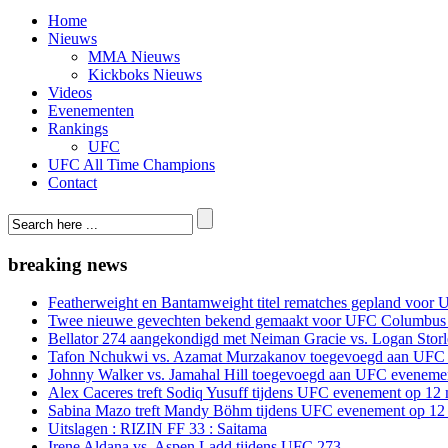
Home
Nieuws
MMA Nieuws
Kickboks Nieuws
Videos
Evenementen
Rankings
UFC
UFC All Time Champions
Contact
breaking news
Featherweight en Bantamweight titel rematches gepland voor 
Twee nieuwe gevechten bekend gemaakt voor UFC Columbus
Bellator 274 aangekondigd met Neiman Gracie vs. Logan Storle
Tafon Nchukwi vs. Azamat Murzakanov toegevoegd aan UFC e
Johnny Walker vs. Jamahal Hill toegevoegd aan UFC evenement
Alex Caceres treft Sodiq Yusuff tijdens UFC evenement op 12 
Sabina Mazo treft Mandy Böhm tijdens UFC evenement op 12 
Uitslagen : RIZIN FF 33 : Saitama
Irene Aldana vs. Aspen Ladd tijdens UFC 273