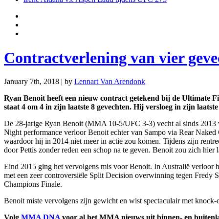
Contractverlening van vier gev
January 7th, 2018 | by
Lennart Van Arendonk
Ryan Benoit heeft een nieuw contract getekend bij de Ultimate F
staat 4 om 4 in zijn laatste 8 gevechten. Hij versloeg in zijn la
De 28-jarige Ryan Benoit (MMA 10-5/UFC 3-3) vecht al sinds 2013 v
Night performance verloor Benoit echter van Sampo via Rear Naked 
waardoor hij in 2014 niet meer in actie zou komen. Tijdens zijn rent
door Pettis zonder reden een schop na te geven. Benoit zou zich hier 
Eind 2015 ging het vervolgens mis voor Benoit. In Australië verloo
met een zeer controversiële Split Decision overwinning tegen Fredy S
Champions Finale.
Benoit miste vervolgens zijn gewicht en wist spectaculair met knock
Volg
MMA DNA
voor al het MMA nieuws uit binnen- en buitenl