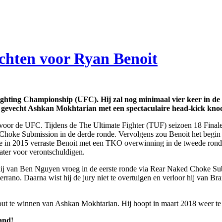
echten voor Ryan Benoit
ighting Championship (UFC). Hij zal nog minimaal vier keer in de 
atste gevecht Ashkan Mokhtarian met een spectaculaire head-kick kno
oor de UFC. Tijdens de The Ultimate Fighter (TUF) seizoen 18 Finale
Choke Submission in de derde ronde. Vervolgens zou Benoit het begin
ree in 2015 verraste Benoit met een TKO overwinning in de tweede rond
later voor verontschuldigen.
r hij van Ben Nguyen vroeg in de eerste ronde via Rear Naked Choke S
errano. Daarna wist hij de jury niet te overtuigen en verloor hij van 
-out te winnen van Ashkan Mokhtarian. Hij hoopt in maart 2018 weer t
and!