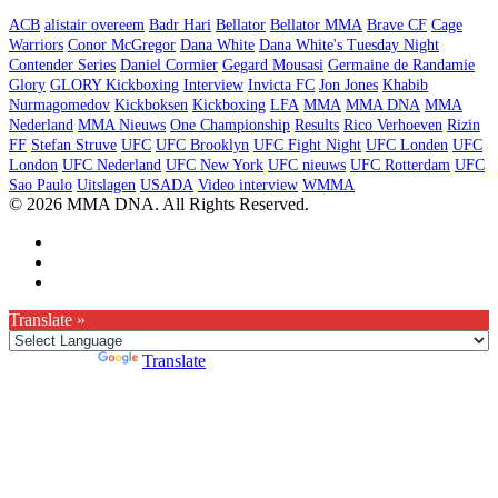
ACB
alistair overeem
Badr Hari
Bellator
Bellator MMA
Brave CF
Cage
Warriors
Conor McGregor
Dana White
Dana White's Tuesday Night
Contender Series
Daniel Cormier
Gegard Mousasi
Germaine de Randamie
Glory
GLORY Kickboxing
Interview
Invicta FC
Jon Jones
Khabib
Nurmagomedov
Kickboksen
Kickboxing
LFA
MMA
MMA DNA
MMA
Nederland
MMA Nieuws
One Championship
Results
Rico Verhoeven
Rizin
FF
Stefan Struve
UFC
UFC Brooklyn
UFC Fight Night
UFC Londen
UFC
London
UFC Nederland
UFC New York
UFC nieuws
UFC Rotterdam
UFC
Sao Paulo
Uitslagen
USADA
Video interview
WMMA
© 2026 MMA DNA. All Rights Reserved.
Translate »
Powered by
Translate