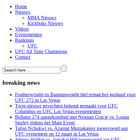
Home
Nieuws
MMA Nieuws
Kickboks Nieuws
Videos
Evenementen
Rankings
UFC
UFC All Time Champions
Contact
breaking news
Featherweight en Bantamweight titel rematches gepland voor
UFC 272 in Las Vegas
Twee nieuwe gevechten bekend gemaakt voor UFC
Columbus en UFC Las Vegas evenementen
Bellator 274 aangekondigd met Neiman Gracie vs. Logan
Storley tijdens het Main Event
Tafon Nchukwi vs. Azamat Murzakanov toegevoegd aan
UFC evenement op 12 maart in Las Vegas
Johnny Walker vs. Jamahal Hill toegevoegd aan UFC