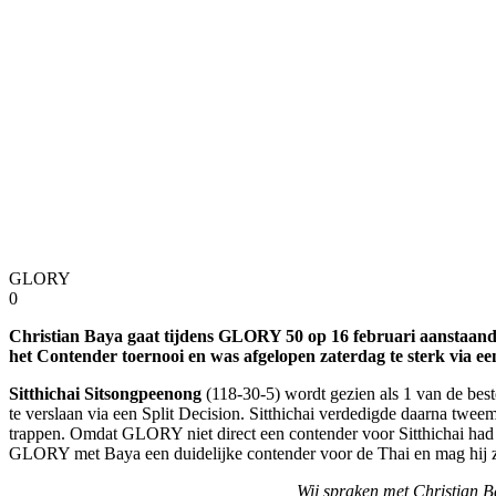
GLORY
0
Christian Baya gaat tijdens GLORY 50 op 16 februari aanstaand
het Contender toernooi en was afgelopen zaterdag te sterk via e
Sitthichai Sitsongpeenong
(118-30-5) wordt gezien als 1 van de b
te verslaan via een Split Decision. Sitthichai verdedigde daarna twee
trappen. Omdat GLORY niet direct een contender voor Sitthichai had 
GLORY met Baya een duidelijke contender voor de Thai en mag hij zi
Wij spraken met Christian B