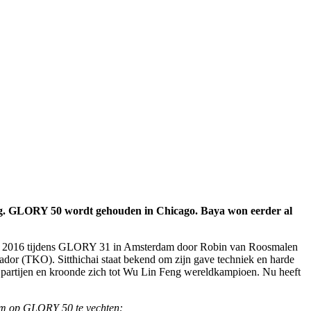
nong. GLORY 50 wordt gehouden in Chicago. Baya won eerder al
 in 2016 tijdens GLORY 31 in Amsterdam door Robin van Roosmalen
vador (TKO). Sitthichai staat bekend om zijn gave techniek en harde
4 partijen en kroonde zich tot Wu Lin Feng wereldkampioen. Nu heeft
s om op GLORY 50 te vechten: