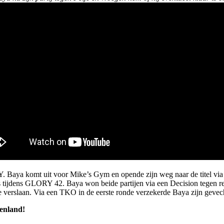
Y. Baya komt uit voor Mike’s Gym en opende zijn weg naar de titel v
js tijdens GLORY 42. Baya won beide partijen via een Decision tegen 
verslaan. Via een TKO in de eerste ronde verzekerde Baya zijn gevecht
tenland!