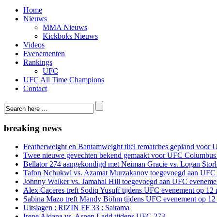
Home
Nieuws
MMA Nieuws
Kickboks Nieuws
Videos
Evenementen
Rankings
UFC
UFC All Time Champions
Contact
breaking news
Featherweight en Bantamweight titel rematches gepland voor 
Twee nieuwe gevechten bekend gemaakt voor UFC Columbus
Bellator 274 aangekondigd met Neiman Gracie vs. Logan Storle
Tafon Nchukwi vs. Azamat Murzakanov toegevoegd aan UFC e
Johnny Walker vs. Jamahal Hill toegevoegd aan UFC evenement
Alex Caceres treft Sodiq Yusuff tijdens UFC evenement op 12 
Sabina Mazo treft Mandy Böhm tijdens UFC evenement op 12 
Uitslagen : RIZIN FF 33 : Saitama
Irene Aldana vs. Aspen Ladd tijdens UFC 273