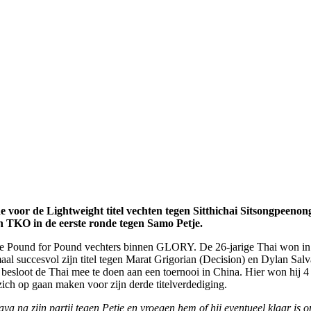
e voor de Lightweight titel vechten tegen Sitthichai Sitsongpee
en TKO in de eerste ronde tegen Samo Petje.
este Pound for Pound vechters binnen GLORY. De 26-jarige Thai won
maal succesvol zijn titel tegen Marat Grigorian (Decision) en Dylan Sal
besloot de Thai mee te doen aan een toernooi in China. Hier won hij 
ch op gaan maken voor zijn derde titelverdediging.
aya na zijn partij tegen Petje en vroegen hem of hij eventueel klaar i