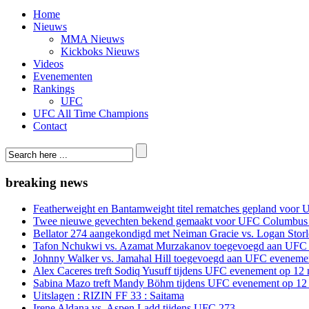
Home
Nieuws
MMA Nieuws
Kickboks Nieuws
Videos
Evenementen
Rankings
UFC
UFC All Time Champions
Contact
breaking news
Featherweight en Bantamweight titel rematches gepland voor 
Twee nieuwe gevechten bekend gemaakt voor UFC Columbus
Bellator 274 aangekondigd met Neiman Gracie vs. Logan Storle
Tafon Nchukwi vs. Azamat Murzakanov toegevoegd aan UFC e
Johnny Walker vs. Jamahal Hill toegevoegd aan UFC evenement
Alex Caceres treft Sodiq Yusuff tijdens UFC evenement op 12 
Sabina Mazo treft Mandy Böhm tijdens UFC evenement op 12 
Uitslagen : RIZIN FF 33 : Saitama
Irene Aldana vs. Aspen Ladd tijdens UFC 273