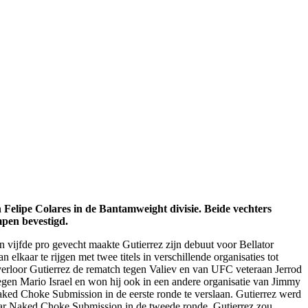
Felipe Colares in de Bantamweight divisie. Beide vechters
mpen bevestigd.
jn vijfde pro gevecht maakte Gutierrez zijn debuut voor Bellator
lkaar te rijgen met twee titels in verschillende organisaties tot
erloor Gutierrez de rematch tegen Valiev en van UFC veteraan Jerrod
tegen Mario Israel en won hij ook in een andere organisatie van Jimmy
aked Choke Submission in de eerste ronde te verslaan. Gutierrez werd
ear Naked Choke Submission in de tweede ronde. Gutierrez zou