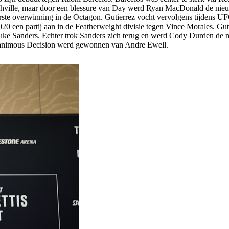
hville, maar door een blessure van Day werd Ryan MacDonald de nieuw
te overwinning in de Octagon. Gutierrez vocht vervolgens tijdens UF
020 een partij aan in de Featherweight divisie tegen Vince Morales. Gu
ke Sanders. Echter trok Sanders zich terug en werd Cody Durden de ni
 Unanimous Decision werd gewonnen van Andre Ewell.