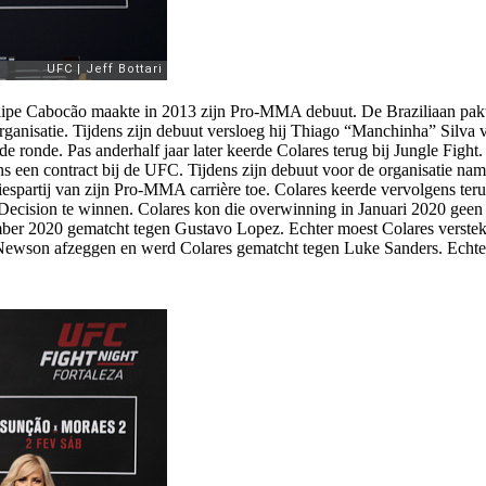
elipe Cabocão maakte in 2013 zijn Pro-MMA debuut. De Braziliaan pakte 
organisatie. Tijdens zijn debuut versloeg hij Thiago “Manchinha” Silva
onde. Pas anderhalf jaar later keerde Colares terug bij Jungle Fight. 
en contract bij de UFC. Tijdens zijn debuut voor de organisatie nam h
liespartij van zijn Pro-MMA carrière toe. Colares keerde vervolgens te
lit Decision te winnen. Colares kon die overwinning in Januari 2020 g
er 2020 gematcht tegen Gustavo Lopez. Echter moest Colares verstek 
wson afzeggen en werd Colares gematcht tegen Luke Sanders. Echter w