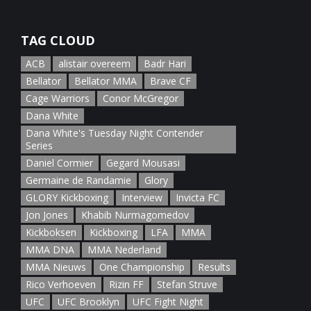
January 5th, 2022
TAG CLOUD
ACB
alistair overeem
Badr Hari
Bellator
Bellator MMA
Brave CF
Cage Warriors
Conor McGregor
Dana White
Dana White's Tuesday Night Contender
Series
Daniel Cormier
Gegard Mousasi
Germaine de Randamie
Glory
GLORY Kickboxing
Interview
Invicta FC
Jon Jones
Khabib Nurmagomedov
Kickboksen
Kickboxing
LFA
MMA
MMA DNA
MMA Nederland
MMA Nieuws
One Championship
Results
Rico Verhoeven
Rizin FF
Stefan Struve
UFC
UFC Brooklyn
UFC Fight Night