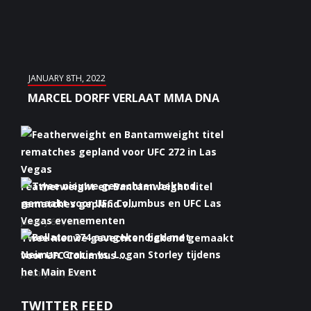
JANUARY 8TH, 2022
MARCEL DORFF VERLAAT MMA DNA
Featherweight en Bantamweight titel
rematches gepland v...
January 6th, 2022
Twee nieuwe gevechten bekend gemaakt
voor UFC Columbus ...
January 5th, 2022
Bellator 274 aangekondigd met Neiman
TWITTER FEED
Gracie vs. Logan S...