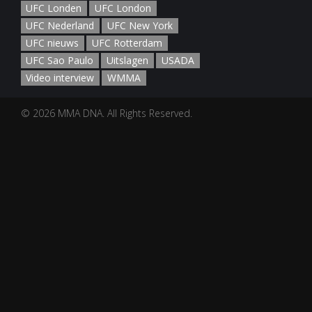
UFC Londen
UFC London
UFC Nederland
UFC New York
UFC nieuws
UFC Rotterdam
UFC Sao Paulo
Uitslagen
USADA
Video interview
WMMA
© 2026 MMA DNA. All Rights Reserved.