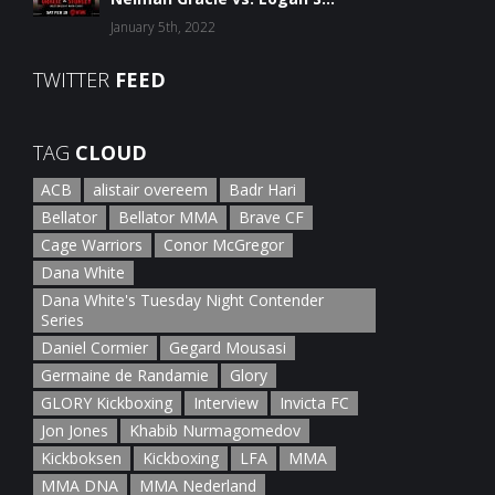
January 5th, 2022
TWITTER
FEED
TAG
CLOUD
ACB
alistair overeem
Badr Hari
Bellator
Bellator MMA
Brave CF
Cage Warriors
Conor McGregor
Dana White
Dana White's Tuesday Night Contender
Series
Daniel Cormier
Gegard Mousasi
Germaine de Randamie
Glory
GLORY Kickboxing
Interview
Invicta FC
Jon Jones
Khabib Nurmagomedov
Kickboksen
Kickboxing
LFA
MMA
MMA DNA
MMA Nederland