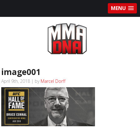
MENU
image001
April 9th, 2018 | by
Marcel Dorff