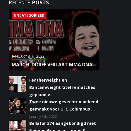
RECENTE
POSTS
UNCATEGORIZED
JANUARY 8TH, 2022
MARCEL DORFF VERLAAT MMA DNA
Featherweight en
Bantamweight titel rematches
gepland v...
Twee nieuwe gevechten bekend
January 6th, 2022
gemaakt voor UFC Columbus ...
January 5th, 2022
Bellator 274 aangekondigd met
Neiman Gracie vs. Logan S...