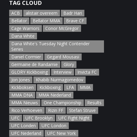
TAG CLOUD
ACB
alistair overeem
Badr Hari
Bellator
Bellator MMA
Brave CF
Cage Warriors
Conor McGregor
Dana White
Dana White's Tuesday Night Contender
Series
Daniel Cormier
Gegard Mousasi
Germaine de Randamie
Glory
GLORY Kickboxing
Interview
Invicta FC
Jon Jones
Khabib Nurmagomedov
Kickboksen
Kickboxing
LFA
MMA
MMA DNA
MMA Nederland
MMA Nieuws
One Championship
Results
Rico Verhoeven
Rizin FF
Stefan Struve
UFC
UFC Brooklyn
UFC Fight Night
UFC Londen
UFC London
UFC Nederland
UFC New York