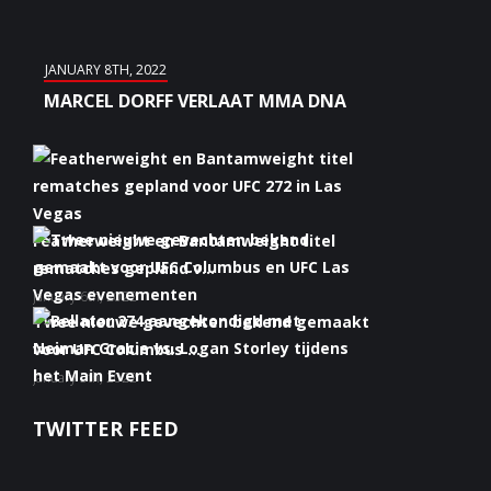
JANUARY 8TH, 2022
MARCEL DORFF VERLAAT MMA DNA
Featherweight en Bantamweight titel
rematches gepland v...
January 6th, 2022
Twee nieuwe gevechten bekend gemaakt
voor UFC Columbus ...
January 5th, 2022
Bellator 274 aangekondigd met Neiman
TWITTER FEED
Gracie vs. Logan S...
January 5th, 2022