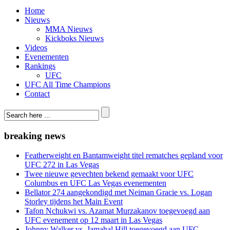
Home
Nieuws
MMA Nieuws
Kickboks Nieuws
Videos
Evenementen
Rankings
UFC
UFC All Time Champions
Contact
breaking news
Featherweight en Bantamweight titel rematches gepland voor
UFC 272 in Las Vegas
Twee nieuwe gevechten bekend gemaakt voor UFC
Columbus en UFC Las Vegas evenementen
Bellator 274 aangekondigd met Neiman Gracie vs. Logan
Storley tijdens het Main Event
Tafon Nchukwi vs. Azamat Murzakanov toegevoegd aan
UFC evenement op 12 maart in Las Vegas
Johnny Walker vs. Jamahal Hill toegevoegd aan UFC